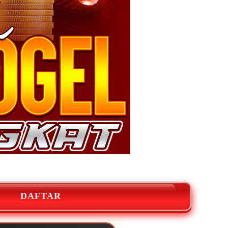
DAFTAR