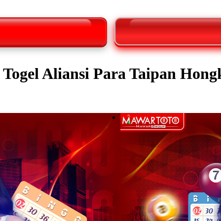
ogel Aliansi Para Taipan Hong