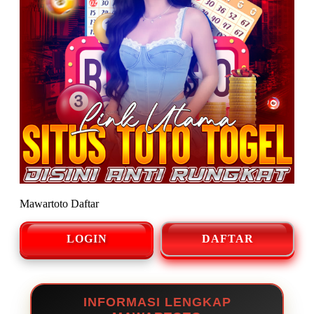
Mawartoto Daftar
LOGIN
DAFTAR
INFORMASI LENGKAP