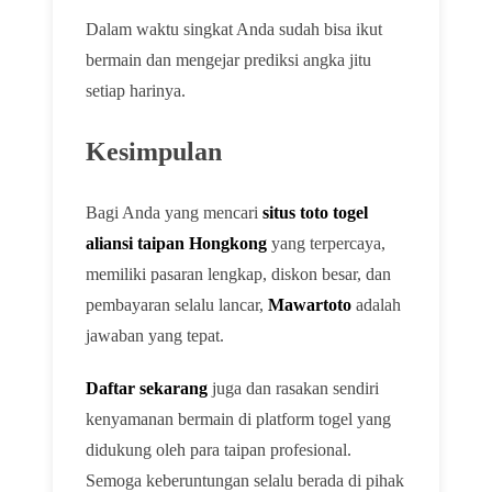
Dalam waktu singkat Anda sudah bisa ikut
bermain dan mengejar prediksi angka jitu
setiap harinya.
Kesimpulan
Bagi Anda yang mencari
situs toto togel
aliansi taipan Hongkong
yang terpercaya,
memiliki pasaran lengkap, diskon besar, dan
pembayaran selalu lancar,
Mawartoto
adalah
jawaban yang tepat.
Daftar sekarang
juga dan rasakan sendiri
kenyamanan bermain di platform togel yang
didukung oleh para taipan profesional.
Semoga keberuntungan selalu berada di pihak