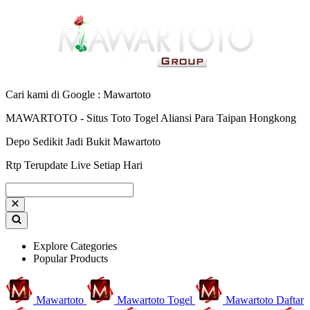
Cari kami di Google : Mawartoto
MAWARTOTO - Situs Toto Togel Aliansi Para Taipan Hongkong
Depo Sedikit Jadi Bukit Mawartoto
Rtp Terupdate Live Setiap Hari
Explore Categories
Popular Products
Mawartoto
Mawartoto Togel
Mawartoto Daftar