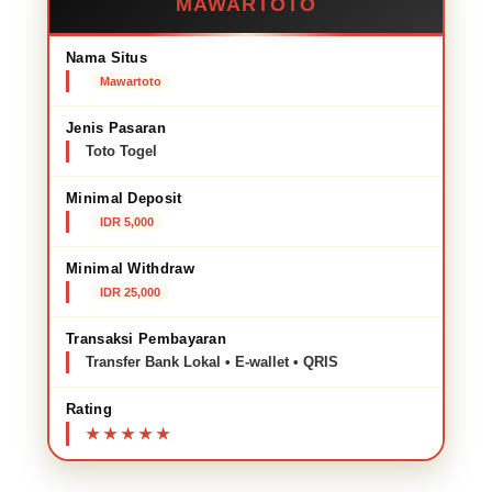
MAWARTOTO
Nama Situs
Mawartoto
Jenis Pasaran
Toto Togel
Minimal Deposit
IDR 5,000
Minimal Withdraw
IDR 25,000
Transaksi Pembayaran
Transfer Bank Lokal • E-wallet • QRIS
Rating