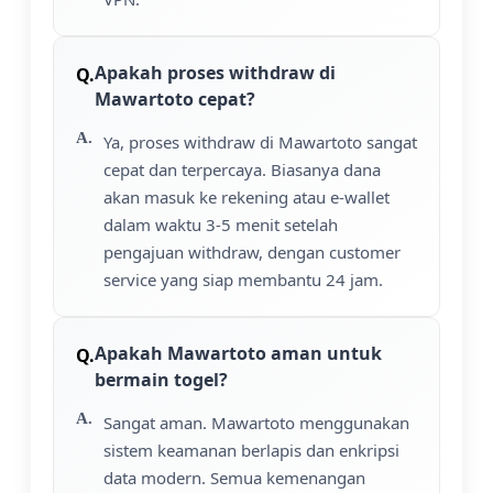
Apakah proses withdraw di
Mawartoto cepat?
Ya, proses withdraw di Mawartoto sangat
cepat dan terpercaya. Biasanya dana
akan masuk ke rekening atau e-wallet
dalam waktu 3-5 menit setelah
pengajuan withdraw, dengan customer
service yang siap membantu 24 jam.
Apakah Mawartoto aman untuk
bermain togel?
Sangat aman. Mawartoto menggunakan
sistem keamanan berlapis dan enkripsi
data modern. Semua kemenangan