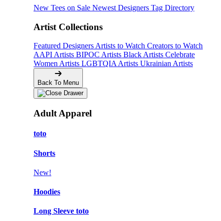
New Tees on Sale
Newest Designers
Tag Directory
Artist Collections
Featured Designers
Artists to Watch
Creators to Watch
AAPI Artists
BIPOC Artists
Black Artists
Celebrate
Women Artists
LGBTQIA Artists
Ukrainian Artists
Back To Menu
Adult Apparel
toto
Shorts
New!
Hoodies
Long Sleeve toto