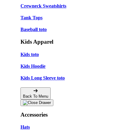
Crewneck Sweatshirts
Tank Tops
Baseball toto
Kids Apparel
Kids toto
Kids Hoodie
Kids Long Sleeve toto
Back To Menu
Accessories
Hats