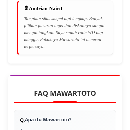
Andrian Naird
Tampilan situs simpel tapi lengkap. Banyak
pilihan pasaran togel dan diskonnya sangat
menguntungkan. Saya sudah rutin WD tiap
minggu. Pokoknya Mawartoto ini beneran
terpercaya.
FAQ MAWARTOTO
Apa itu Mawartoto?