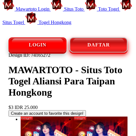
Mawartoto Login
Situs Toto
Toto Togel
Situs Togel
Togel Hongkong
LOGIN
DAFTAR
Design ID: 74165272
MAWARTOTO - Situs Toto
Togel Aliansi Para Taipan
Hongkong
$3
IDR 25.000
Create an account to favorite this design!