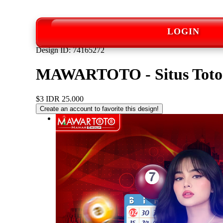
LOGIN
Design ID: 74165272
MAWARTOTO - Situs Toto T
$3
IDR 25.000
Create an account to favorite this design!