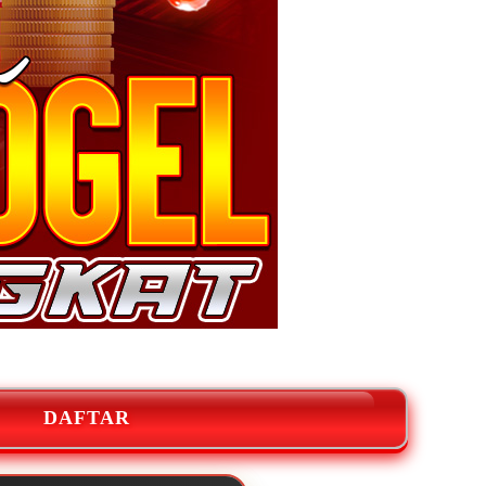
DAFTAR