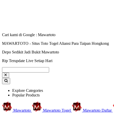
Cari kami di Google : Mawartoto
MAWARTOTO - Situs Toto Togel Aliansi Para Taipan Hongkong
Depo Sedikit Jadi Bukit Mawartoto
Rtp Terupdate Live Setiap Hari
Explore Categories
Popular Products
Mawartoto
Mawartoto Togel
Mawartoto Daftar