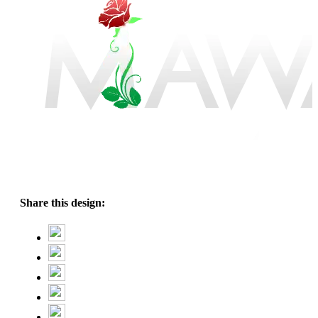
Share this design: