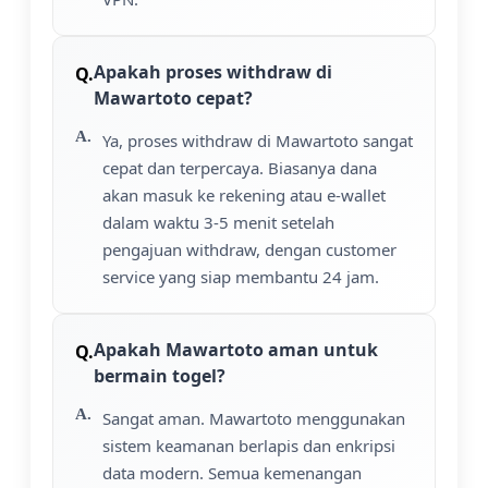
Apakah proses withdraw di
Mawartoto cepat?
Ya, proses withdraw di Mawartoto sangat
cepat dan terpercaya. Biasanya dana
akan masuk ke rekening atau e-wallet
dalam waktu 3-5 menit setelah
pengajuan withdraw, dengan customer
service yang siap membantu 24 jam.
Apakah Mawartoto aman untuk
bermain togel?
Sangat aman. Mawartoto menggunakan
sistem keamanan berlapis dan enkripsi
data modern. Semua kemenangan