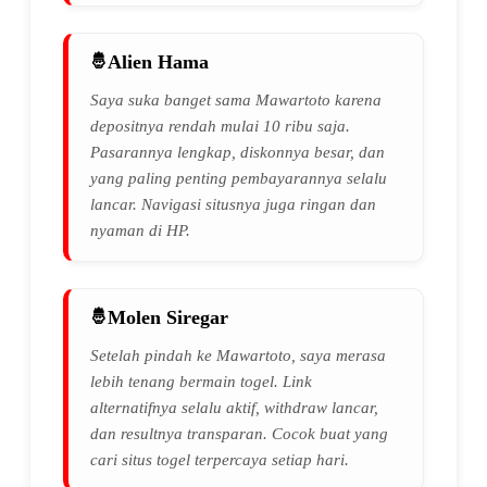
Alien Hama
Saya suka banget sama Mawartoto karena
depositnya rendah mulai 10 ribu saja.
Pasarannya lengkap, diskonnya besar, dan
yang paling penting pembayarannya selalu
lancar. Navigasi situsnya juga ringan dan
nyaman di HP.
Molen Siregar
Setelah pindah ke Mawartoto, saya merasa
lebih tenang bermain togel. Link
alternatifnya selalu aktif, withdraw lancar,
dan resultnya transparan. Cocok buat yang
cari situs togel terpercaya setiap hari.