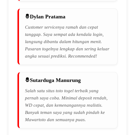
Dylan Pratama
Customer servicenya ramah dan cepat
tanggap. Saya sempat ada kendala login,
langsung dibantu dalam hitungan menit.
Pasaran togelnya lengkap dan sering keluar
angka sesuai prediksi. Recommended!
Sutarduga Manurung
Salah satu situs toto togel terbaik yang
pernah saya coba. Minimal deposit rendah,
WD cepat, dan kemenangannya realistis.
Banyak teman saya yang sudah pindah ke
Mawartoto dan semuanya puas.