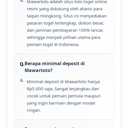
Mawartoto adalah situs toto togel online
resmi yang didukung oleh aliansi para
taipan Hongkong. Situs ini menyediakan
pasaran togel terlengkap, diskon besar,
dan jaminan pembayaran 100% lancar,
sehingga menjadi pilihan utama para
pemain togel di Indonesia.
Berapa minimal deposit di
Mawartoto?
Minimal deposit di Mawartoto hanya
Rp5.000 saja. Sangat terjangkau dan
cocok untuk pemain pemula maupun
yang ingin bermain dengan modal
ringan.