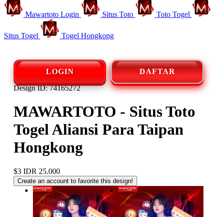
Mawartoto Login
Situs Toto
Toto Togel
Situs Togel
Togel Hongkong
LOGIN
DAFTAR
Design ID: 74165272
MAWARTOTO - Situs Toto
Togel Aliansi Para Taipan
Hongkong
$3
IDR 25.000
Create an account to favorite this design!