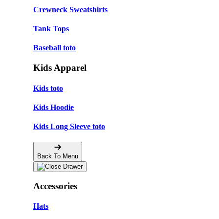
Crewneck Sweatshirts
Tank Tops
Baseball toto
Kids Apparel
Kids toto
Kids Hoodie
Kids Long Sleeve toto
Back To Menu
Accessories
Hats