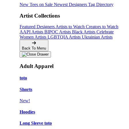
New Tees on Sale
Newest Designers
Tag Directory
Artist Collections
Featured Designers
Artists to Watch
Creators to Watch
AAPI Artists
BIPOC Artists
Black Artists
Celebrate
Women Artists
LGBTQIA Artists
Ukrainian Artists
Back To Menu
Adult Apparel
toto
Shorts
New!
Hoodies
Long Sleeve toto