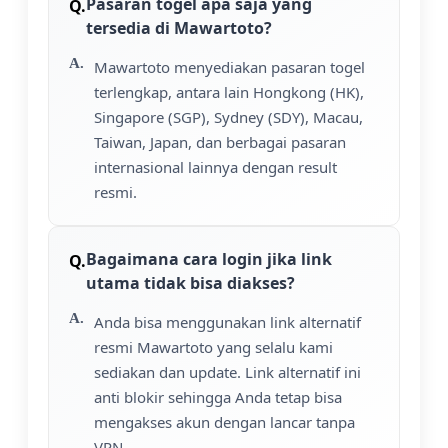
Pasaran togel apa saja yang
tersedia di Mawartoto?
Mawartoto menyediakan pasaran togel
terlengkap, antara lain Hongkong (HK),
Singapore (SGP), Sydney (SDY), Macau,
Taiwan, Japan, dan berbagai pasaran
internasional lainnya dengan result
resmi.
Bagaimana cara login jika link
utama tidak bisa diakses?
Anda bisa menggunakan link alternatif
resmi Mawartoto yang selalu kami
sediakan dan update. Link alternatif ini
anti blokir sehingga Anda tetap bisa
mengakses akun dengan lancar tanpa
VPN.