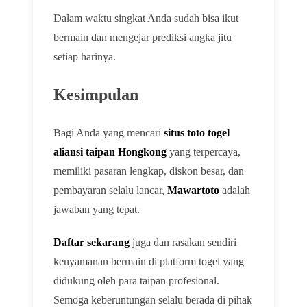
Dalam waktu singkat Anda sudah bisa ikut
bermain dan mengejar prediksi angka jitu
setiap harinya.
Kesimpulan
Bagi Anda yang mencari
situs toto togel
aliansi taipan Hongkong
yang terpercaya,
memiliki pasaran lengkap, diskon besar, dan
pembayaran selalu lancar,
Mawartoto
adalah
jawaban yang tepat.
Daftar sekarang
juga dan rasakan sendiri
kenyamanan bermain di platform togel yang
didukung oleh para taipan profesional.
Semoga keberuntungan selalu berada di pihak