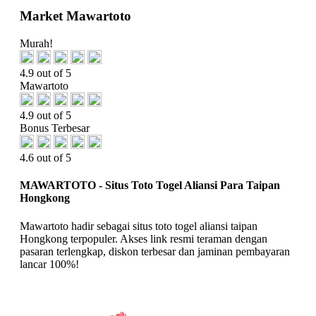
Market Mawartoto
Murah!
4.9 out of 5
Mawartoto
4.9 out of 5
Bonus Terbesar
4.6 out of 5
MAWARTOTO - Situs Toto Togel Aliansi Para Taipan
Hongkong
Mawartoto hadir sebagai situs toto togel aliansi taipan
Hongkong terpopuler. Akses link resmi teraman dengan
pasaran terlengkap, diskon terbesar dan jaminan pembayaran
lancar 100%!