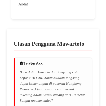
Anda!
Ulasan Pengguna Mawartoto
Lucky Seo
Baru daftar kemarin dan langsung coba
deposit 10 ribu. Alhamdulillah langsung
dapat kemenangan di pasaran Hongkong.
Proses WD juga sangat cepat, masuk
rekening dalam waktu kurang dari 10 menit.
Sangat recommended!