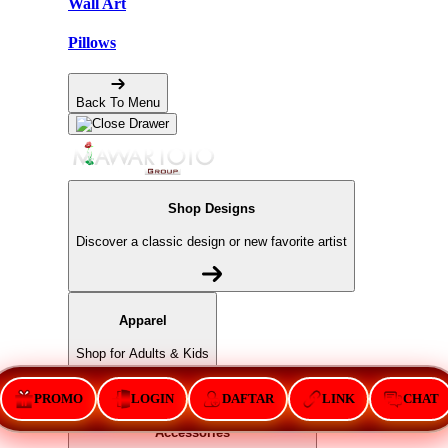
Wall Art
Pillows
Back To Menu
Shop Designs
Discover a classic design or new favorite artist
Apparel
Shop for Adults & Kids
PROMO
LOGIN
DAFTAR
LINK
CHAT
Accessories