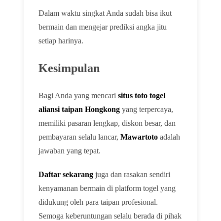
Dalam waktu singkat Anda sudah bisa ikut
bermain dan mengejar prediksi angka jitu
setiap harinya.
Kesimpulan
Bagi Anda yang mencari
situs toto togel
aliansi taipan Hongkong
yang terpercaya,
memiliki pasaran lengkap, diskon besar, dan
pembayaran selalu lancar,
Mawartoto
adalah
jawaban yang tepat.
Daftar sekarang
juga dan rasakan sendiri
kenyamanan bermain di platform togel yang
didukung oleh para taipan profesional.
Semoga keberuntungan selalu berada di pihak