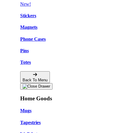
New!
Stickers
Magnets
Phone Cases
Pins
Totes
Back To Menu
Home Goods
Mugs
Tapestries