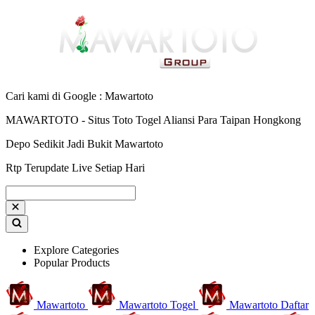
Cari kami di Google : Mawartoto
MAWARTOTO - Situs Toto Togel Aliansi Para Taipan Hongkong
Depo Sedikit Jadi Bukit Mawartoto
Rtp Terupdate Live Setiap Hari
Explore Categories
Popular Products
Mawartoto
Mawartoto Togel
Mawartoto Daftar