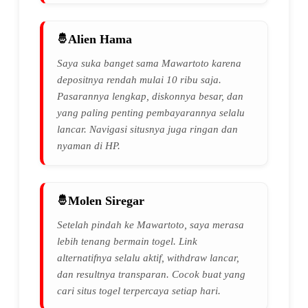
Alien Hama
Saya suka banget sama Mawartoto karena
depositnya rendah mulai 10 ribu saja.
Pasarannya lengkap, diskonnya besar, dan
yang paling penting pembayarannya selalu
lancar. Navigasi situsnya juga ringan dan
nyaman di HP.
Molen Siregar
Setelah pindah ke Mawartoto, saya merasa
lebih tenang bermain togel. Link
alternatifnya selalu aktif, withdraw lancar,
dan resultnya transparan. Cocok buat yang
cari situs togel terpercaya setiap hari.