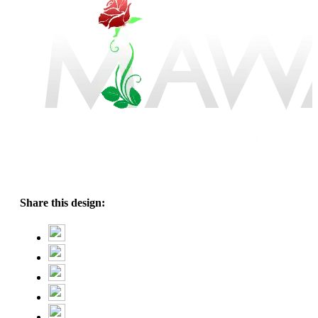
Share this design: