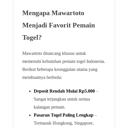
Mengapa Mawartoto
Menjadi Favorit Pemain
Togel?
Mawartoto dirancang khusus untuk
memenuhi kebutuhan pemain togel Indonesia.
Berikut beberapa keunggulan utama yang
membuatnya berbeda:
Deposit Rendah Mulai Rp5.000
–
Sangat terjangkau untuk semua
kalangan pemain.
Pasaran Togel Paling Lengkap
–
Termasuk Hongkong, Singapore,