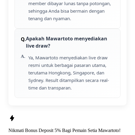
member dibayar lunas tanpa potongan,
sehingga Anda bisa bermain dengan
tenang dan nyaman.
Apakah Mawartoto menyediakan
live draw?
Ya, Mawartoto menyediakan live draw
resmi untuk berbagai pasaran utama,
terutama Hongkong, Singapore, dan
Sydney. Result ditampilkan secara real-
time dan transparan.
Nikmati
Bonus Deposit 5%
Bagi Pemain Setia
Mawartoto!