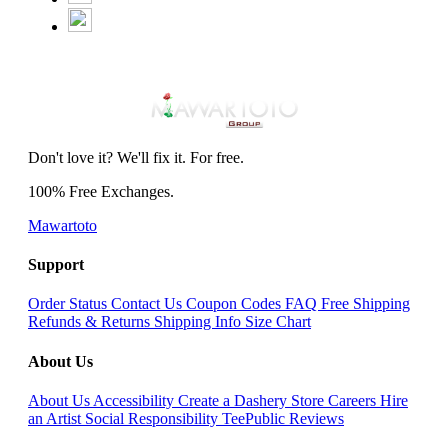
Don't love it? We'll fix it. For free.
100% Free Exchanges.
Mawartoto
Support
Order Status
Contact Us
Coupon Codes
FAQ
Free Shipping
Refunds & Returns
Shipping Info
Size Chart
About Us
About Us
Accessibility
Create a Dashery Store
Careers
Hire
an Artist
Social Responsibility
TeePublic Reviews