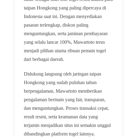
taipan Hongkong yang paling dipercaya di
Indonesia saat ini. Dengan menyediakan
pasaran terlengkap, diskon paling
menguntungkan, serta jaminan pembayaran
yang selalu lancar 100%, Mawartoto terus
menjadi pilihan utama ribuan pemain togel
dari berbagai daerah.
Didukung langsung oleh jaringan taipan
Hongkong yang sudah puluhan tahun
berpengalaman, Mawartoto memberikan
pengalaman bermain yang fair, transparan,
dan menguntungkan. Proses transaksi cepat,
result resmi, serta keamanan data yang
terjamin menjadikan situs ini semakin unggul
dibandingkan platform togel lainnya.