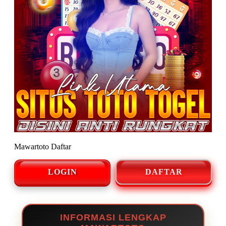
Mawartoto Daftar
LOGIN
DAFTAR
INFORMASI LENGKAP