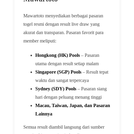
Mawartoto menyediakan berbagai pasaran
togel resmi dengan result live draw yang
akurat dan transparan. Pasaran favorit para
member meliputi:
Hongkong (HK) Pools
– Pasaran
utama dengan result setiap malam
Singapore (SGP) Pools
– Result tepat
waktu dan sangat terpercaya
Sydney (SDY) Pools
– Pasaran siang
hari dengan peluang menang tinggi
Macau, Taiwan, Japan, dan Pasaran
Lainnya
Semua result diambil langsung dari sumber