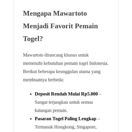
Mengapa Mawartoto
Menjadi Favorit Pemain
Togel?
Mawartoto dirancang khusus untuk
memenuhi kebutuhan pemain togel Indonesia.
Berikut beberapa keunggulan utama yang
membuatnya berbeda:
Deposit Rendah Mulai Rp5.000
–
Sangat terjangkau untuk semua
kalangan pemain.
Pasaran Togel Paling Lengkap
–
Termasuk Hongkong, Singapore,