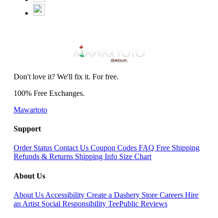
Don't love it? We'll fix it. For free.
100% Free Exchanges.
Mawartoto
Support
Order Status
Contact Us
Coupon Codes
FAQ
Free Shipping
Refunds & Returns
Shipping Info
Size Chart
About Us
About Us
Accessibility
Create a Dashery Store
Careers
Hire
an Artist
Social Responsibility
TeePublic Reviews