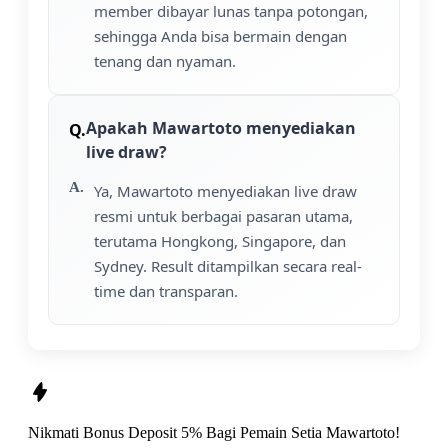
member dibayar lunas tanpa potongan,
sehingga Anda bisa bermain dengan
tenang dan nyaman.
Apakah Mawartoto menyediakan
live draw?
Ya, Mawartoto menyediakan live draw
resmi untuk berbagai pasaran utama,
terutama Hongkong, Singapore, dan
Sydney. Result ditampilkan secara real-
time dan transparan.
Nikmati
Bonus Deposit 5%
Bagi Pemain Setia
Mawartoto!