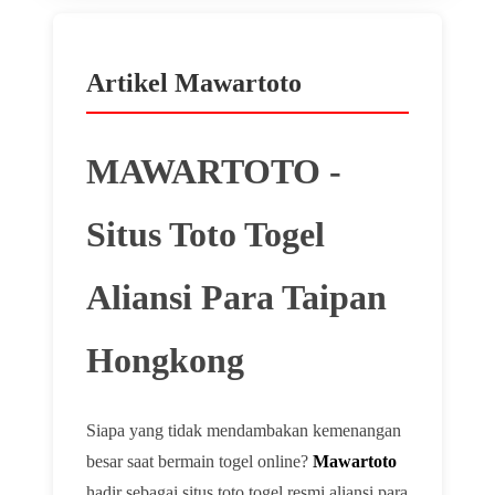
Artikel Mawartoto
MAWARTOTO -
Situs Toto Togel
Aliansi Para Taipan
Hongkong
Siapa yang tidak mendambakan kemenangan
besar saat bermain togel online?
Mawartoto
hadir sebagai situs toto togel resmi aliansi para