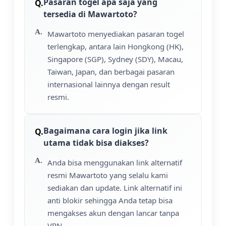
Pasaran togel apa saja yang
tersedia di Mawartoto?
Mawartoto menyediakan pasaran togel
terlengkap, antara lain Hongkong (HK),
Singapore (SGP), Sydney (SDY), Macau,
Taiwan, Japan, dan berbagai pasaran
internasional lainnya dengan result
resmi.
Bagaimana cara login jika link
utama tidak bisa diakses?
Anda bisa menggunakan link alternatif
resmi Mawartoto yang selalu kami
sediakan dan update. Link alternatif ini
anti blokir sehingga Anda tetap bisa
mengakses akun dengan lancar tanpa
VPN.