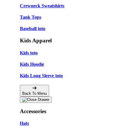
Crewneck Sweatshirts
Tank Tops
Baseball toto
Kids Apparel
Kids toto
Kids Hoodie
Kids Long Sleeve toto
Back To Menu
Accessories
Hats