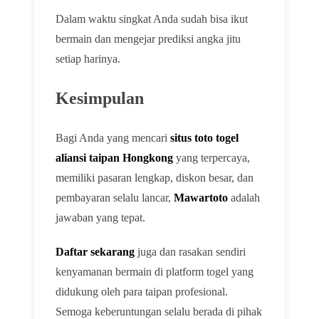
Dalam waktu singkat Anda sudah bisa ikut
bermain dan mengejar prediksi angka jitu
setiap harinya.
Kesimpulan
Bagi Anda yang mencari
situs toto togel
aliansi taipan Hongkong
yang terpercaya,
memiliki pasaran lengkap, diskon besar, dan
pembayaran selalu lancar,
Mawartoto
adalah
jawaban yang tepat.
Daftar sekarang
juga dan rasakan sendiri
kenyamanan bermain di platform togel yang
didukung oleh para taipan profesional.
Semoga keberuntungan selalu berada di pihak