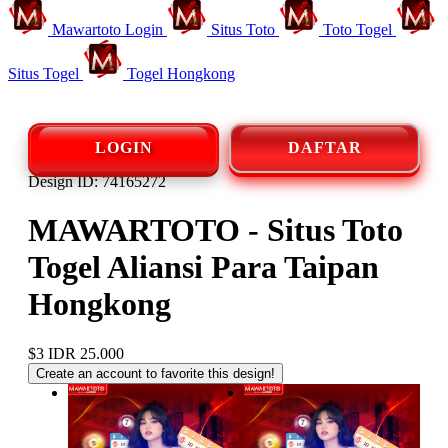
Mawartoto Login
Situs Toto
Toto Togel
Situs Togel
Togel Hongkong
LOGIN
DAFTAR
Design ID: 74165272
MAWARTOTO - Situs Toto
Togel Aliansi Para Taipan
Hongkong
$3
IDR 25.000
Create an account to favorite this design!