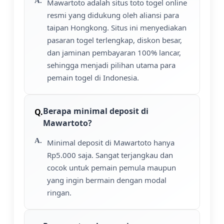
Mawartoto adalah situs toto togel online
resmi yang didukung oleh aliansi para
taipan Hongkong. Situs ini menyediakan
pasaran togel terlengkap, diskon besar,
dan jaminan pembayaran 100% lancar,
sehingga menjadi pilihan utama para
pemain togel di Indonesia.
Berapa minimal deposit di
Mawartoto?
Minimal deposit di Mawartoto hanya
Rp5.000 saja. Sangat terjangkau dan
cocok untuk pemain pemula maupun
yang ingin bermain dengan modal
ringan.