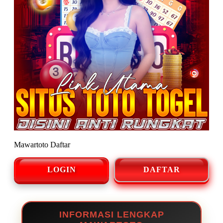
Mawartoto Daftar
LOGIN
DAFTAR
INFORMASI LENGKAP