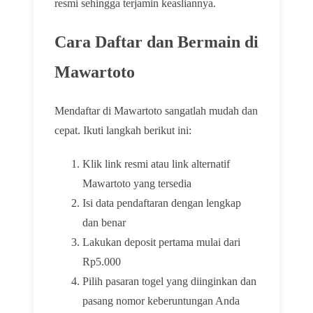
resmi sehingga terjamin keasliannya.
Cara Daftar dan Bermain di
Mawartoto
Mendaftar di Mawartoto sangatlah mudah dan
cepat. Ikuti langkah berikut ini:
Klik link resmi atau link alternatif
Mawartoto yang tersedia
Isi data pendaftaran dengan lengkap
dan benar
Lakukan deposit pertama mulai dari
Rp5.000
Pilih pasaran togel yang diinginkan dan
pasang nomor keberuntungan Anda