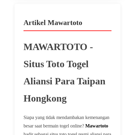
Artikel Mawartoto
MAWARTOTO -
Situs Toto Togel
Aliansi Para Taipan
Hongkong
Siapa yang tidak mendambakan kemenangan
besar saat bermain togel online?
Mawartoto
hadir sebagai situs toto togel resmi aliansi para