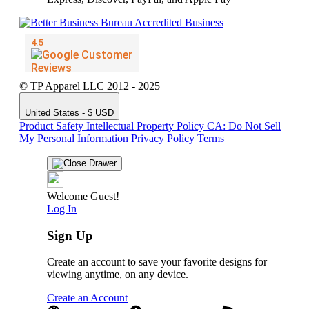
© TP Apparel LLC 2012 - 2025
United States - $ USD
Product Safety
Intellectual Property Policy
CA: Do Not Sell
My Personal Information
Privacy Policy
Terms
Welcome Guest!
Log In
Sign Up
Create an account to save your favorite designs for
viewing anytime, on any device.
Create an Account