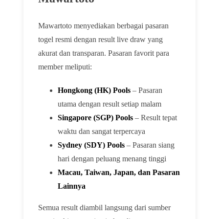
Mawartoto menyediakan berbagai pasaran
togel resmi dengan result live draw yang
akurat dan transparan. Pasaran favorit para
member meliputi:
Hongkong (HK) Pools
– Pasaran
utama dengan result setiap malam
Singapore (SGP) Pools
– Result tepat
waktu dan sangat terpercaya
Sydney (SDY) Pools
– Pasaran siang
hari dengan peluang menang tinggi
Macau, Taiwan, Japan, dan Pasaran
Lainnya
Semua result diambil langsung dari sumber