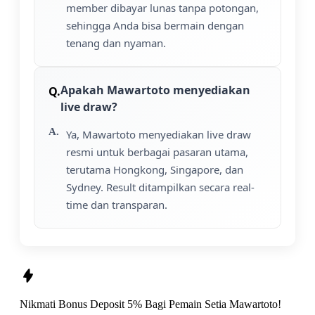
member dibayar lunas tanpa potongan,
sehingga Anda bisa bermain dengan
tenang dan nyaman.
Apakah Mawartoto menyediakan
live draw?
Ya, Mawartoto menyediakan live draw
resmi untuk berbagai pasaran utama,
terutama Hongkong, Singapore, dan
Sydney. Result ditampilkan secara real-
time dan transparan.
Nikmati
Bonus Deposit 5%
Bagi Pemain Setia
Mawartoto!