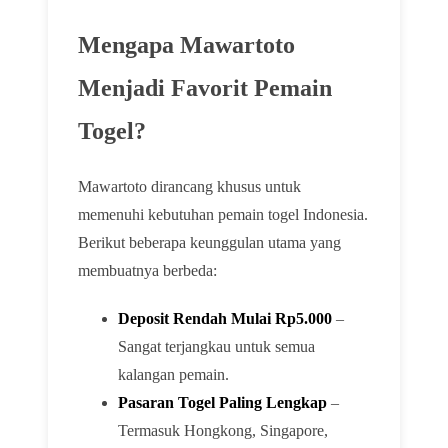
Mengapa Mawartoto
Menjadi Favorit Pemain
Togel?
Mawartoto dirancang khusus untuk
memenuhi kebutuhan pemain togel Indonesia.
Berikut beberapa keunggulan utama yang
membuatnya berbeda:
Deposit Rendah Mulai Rp5.000
–
Sangat terjangkau untuk semua
kalangan pemain.
Pasaran Togel Paling Lengkap
–
Termasuk Hongkong, Singapore,