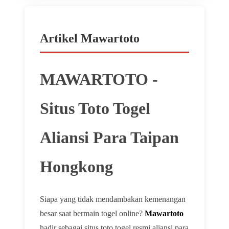
Artikel Mawartoto
MAWARTOTO -
Situs Toto Togel
Aliansi Para Taipan
Hongkong
Siapa yang tidak mendambakan kemenangan
besar saat bermain togel online?
Mawartoto
hadir sebagai situs toto togel resmi aliansi para