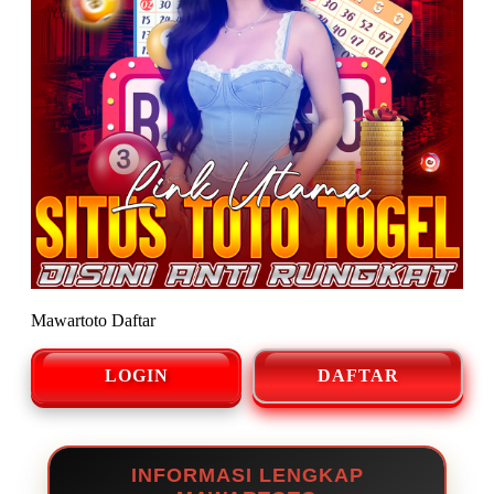
Mawartoto Daftar
LOGIN
DAFTAR
INFORMASI LENGKAP