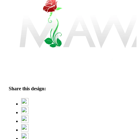
Share this design: