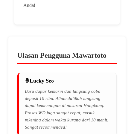
Anda!
Ulasan Pengguna Mawartoto
Lucky Seo
Baru daftar kemarin dan langsung coba
deposit 10 ribu. Alhamdulillah langsung
dapat kemenangan di pasaran Hongkong.
Proses WD juga sangat cepat, masuk
rekening dalam waktu kurang dari 10 menit.
Sangat recommended!