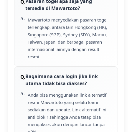
Pasaran togel apa saja yang
tersedia di Mawartoto?
Mawartoto menyediakan pasaran togel
terlengkap, antara lain Hongkong (HK),
Singapore (SGP), Sydney (SDY), Macau,
Taiwan, Japan, dan berbagai pasaran
internasional lainnya dengan result
resmi.
Bagaimana cara login jika link
utama tidak bisa diakses?
Anda bisa menggunakan link alternatif
resmi Mawartoto yang selalu kami
sediakan dan update. Link alternatif ini
anti blokir sehingga Anda tetap bisa
mengakses akun dengan lancar tanpa
VPN.