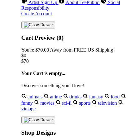
Artist Sign Up
About TeePublic
Social
Responsibility
Create Account
Cart Preview (0)
You're
$70.00
Away from
FREE US Shipping!
$0
$70
Your Cart is empty...
Discover something you'll love!
animals
anime
drinks
fantasy
food
funny
movies
sci-fi
sports
television
vintage
Shop Designs