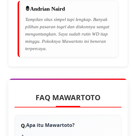
Andrian Naird
Tampilan situs simpel tapi lengkap. Banyak
pilihan pasaran togel dan diskonnya sangat
menguntungkan. Saya sudah rutin WD tiap
minggu. Pokoknya Mawartoto ini beneran
terpercaya.
FAQ MAWARTOTO
Apa itu Mawartoto?