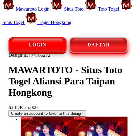
Mawartoto Login
Situs Toto
Toto Togel
Situs Togel
Togel Hongkong
LOGIN
DAFTAR
Design ID: 74165272
MAWARTOTO - Situs Toto
Togel Aliansi Para Taipan
Hongkong
$3
IDR 25.000
Create an account to favorite this design!