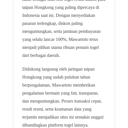
taipan Hongkong yang paling dipercaya di
Indonesia saat ini. Dengan menyediakan
pasaran terlengkap, diskon paling
menguntungkan, serta jaminan pembayaran
yang selalu lancar 100%, Mawartoto terus
menjadi pilihan utama ribuan pemain togel
dari berbagai daerah.
Didukung langsung oleh jaringan taipan
Hongkong yang sudah puluhan tahun
berpengalaman, Mawartoto memberikan
pengalaman bermain yang fair, transparan,
dan menguntungkan. Proses transaksi cepat,
result resmi, serta keamanan data yang
terjamin menjadikan situs ini semakin unggul
dibandingkan platform togel lainnya.