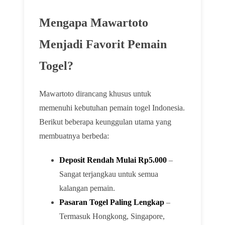
Mengapa Mawartoto
Menjadi Favorit Pemain
Togel?
Mawartoto dirancang khusus untuk
memenuhi kebutuhan pemain togel Indonesia.
Berikut beberapa keunggulan utama yang
membuatnya berbeda:
Deposit Rendah Mulai Rp5.000
–
Sangat terjangkau untuk semua
kalangan pemain.
Pasaran Togel Paling Lengkap
–
Termasuk Hongkong, Singapore,