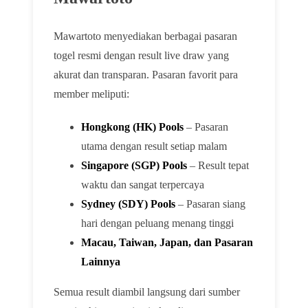
Mawartoto menyediakan berbagai pasaran
togel resmi dengan result live draw yang
akurat dan transparan. Pasaran favorit para
member meliputi:
Hongkong (HK) Pools
– Pasaran
utama dengan result setiap malam
Singapore (SGP) Pools
– Result tepat
waktu dan sangat terpercaya
Sydney (SDY) Pools
– Pasaran siang
hari dengan peluang menang tinggi
Macau, Taiwan, Japan, dan Pasaran
Lainnya
Semua result diambil langsung dari sumber