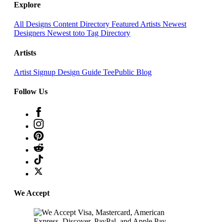
Explore
All Designs
Content Directory
Featured Artists
Newest
Designers
Newest toto
Tag Directory
Artists
Artist Signup
Design Guide
TeePublic Blog
Follow Us
We Accept