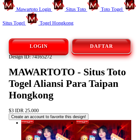
Mawartoto Login
Situs Toto
Toto Togel
Situs Togel
Togel Hongkong
LOGIN
DAFTAR
Design ID: 74165272
MAWARTOTO - Situs Toto
Togel Aliansi Para Taipan
Hongkong
$3
IDR 25.000
Create an account to favorite this design!