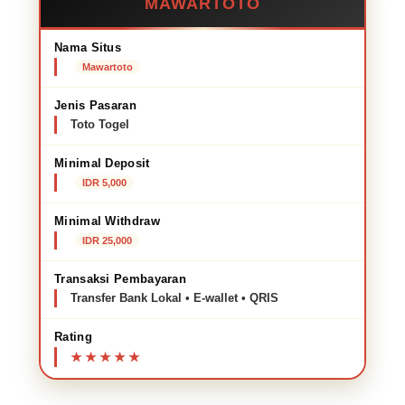
MAWARTOTO
Nama Situs
Mawartoto
Jenis Pasaran
Toto Togel
Minimal Deposit
IDR 5,000
Minimal Withdraw
IDR 25,000
Transaksi Pembayaran
Transfer Bank Lokal • E-wallet • QRIS
Rating