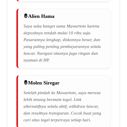
Alien Hama
Saya suka banget sama Mawartoto karena
depositnya rendah mulai 10 ribu saja.
Pasarannya lengkap, diskonnya besar, dan
yang paling penting pembayarannya selalu
lancar. Navigasi situsnya juga ringan dan
nyaman di HP.
Molen Siregar
Setelah pindah ke Mawartoto, saya merasa
lebih tenang bermain togel. Link
alternatifnya selalu aktif, withdraw lancar,
dan resultnya transparan. Cocok buat yang
cari situs togel terpercaya setiap hari.