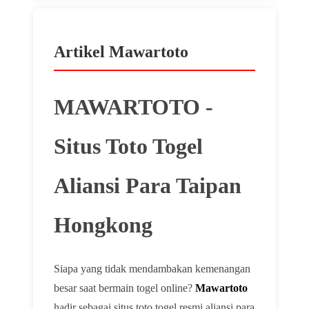
Artikel Mawartoto
MAWARTOTO -
Situs Toto Togel
Aliansi Para Taipan
Hongkong
Siapa yang tidak mendambakan kemenangan
besar saat bermain togel online?
Mawartoto
hadir sebagai situs toto togel resmi aliansi para