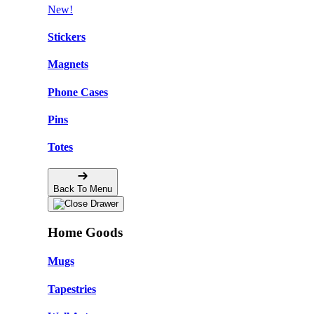
New!
Stickers
Magnets
Phone Cases
Pins
Totes
Back To Menu
Home Goods
Mugs
Tapestries