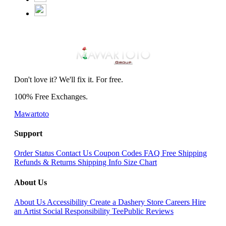
Don't love it? We'll fix it. For free.
100% Free Exchanges.
Mawartoto
Support
Order Status
Contact Us
Coupon Codes
FAQ
Free Shipping
Refunds & Returns
Shipping Info
Size Chart
About Us
About Us
Accessibility
Create a Dashery Store
Careers
Hire
an Artist
Social Responsibility
TeePublic Reviews