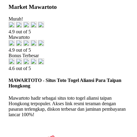
Market Mawartoto
Murah!
4.9 out of 5
Mawartoto
4.9 out of 5
Bonus Terbesar
4.6 out of 5
MAWARTOTO - Situs Toto Togel Aliansi Para Taipan
Hongkong
Mawartoto hadir sebagai situs toto togel aliansi taipan
Hongkong terpopuler. Akses link resmi teraman dengan
pasaran terlengkap, diskon terbesar dan jaminan pembayaran
lancar 100%!