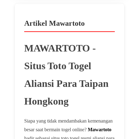
Artikel Mawartoto
MAWARTOTO -
Situs Toto Togel
Aliansi Para Taipan
Hongkong
Siapa yang tidak mendambakan kemenangan
besar saat bermain togel online?
Mawartoto
hadir sebagai situs toto togel resmi aliansi para