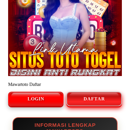
Mawartoto Daftar
LOGIN
DAFTAR
INFORMASI LENGKAP