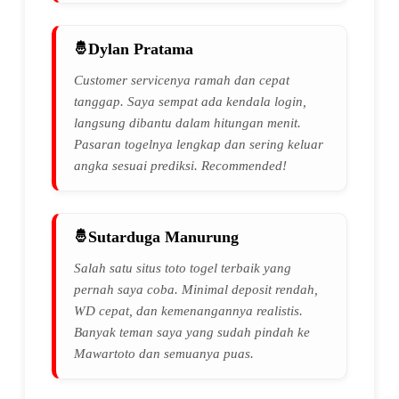
Dylan Pratama
Customer servicenya ramah dan cepat
tanggap. Saya sempat ada kendala login,
langsung dibantu dalam hitungan menit.
Pasaran togelnya lengkap dan sering keluar
angka sesuai prediksi. Recommended!
Sutarduga Manurung
Salah satu situs toto togel terbaik yang
pernah saya coba. Minimal deposit rendah,
WD cepat, dan kemenangannya realistis.
Banyak teman saya yang sudah pindah ke
Mawartoto dan semuanya puas.