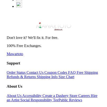
Don't love it? We'll fix it. For free.
100% Free Exchanges.
Mawartoto
Support
Order Status
Contact Us
Coupon Codes
FAQ
Free Shipping
Refunds & Returns
Shipping Info
Size Chart
About Us
About Us
Accessibility
Create a Dashery Store
Careers
Hire
an Artist
Social Responsibility
TeePublic Reviews