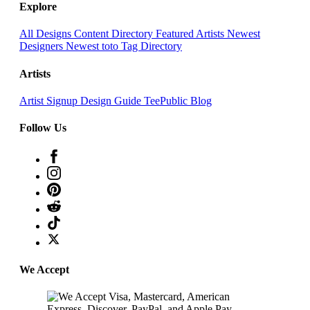
Explore
All Designs
Content Directory
Featured Artists
Newest
Designers
Newest toto
Tag Directory
Artists
Artist Signup
Design Guide
TeePublic Blog
Follow Us
We Accept