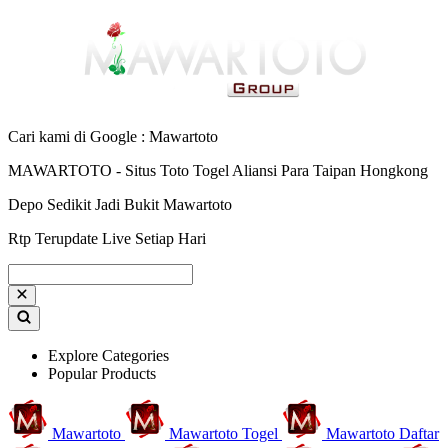
Cari kami di Google : Mawartoto
MAWARTOTO - Situs Toto Togel Aliansi Para Taipan Hongkong
Depo Sedikit Jadi Bukit Mawartoto
Rtp Terupdate Live Setiap Hari
Explore Categories
Popular Products
Mawartoto
Mawartoto Togel
Mawartoto Daftar