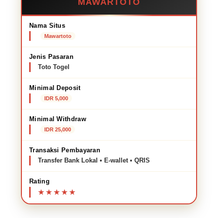
MAWARTOTO
Nama Situs
Mawartoto
Jenis Pasaran
Toto Togel
Minimal Deposit
IDR 5,000
Minimal Withdraw
IDR 25,000
Transaksi Pembayaran
Transfer Bank Lokal • E-wallet • QRIS
Rating