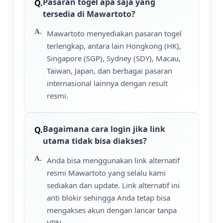
Pasaran togel apa saja yang
tersedia di Mawartoto?
Mawartoto menyediakan pasaran togel
terlengkap, antara lain Hongkong (HK),
Singapore (SGP), Sydney (SDY), Macau,
Taiwan, Japan, dan berbagai pasaran
internasional lainnya dengan result
resmi.
Bagaimana cara login jika link
utama tidak bisa diakses?
Anda bisa menggunakan link alternatif
resmi Mawartoto yang selalu kami
sediakan dan update. Link alternatif ini
anti blokir sehingga Anda tetap bisa
mengakses akun dengan lancar tanpa
VPN.