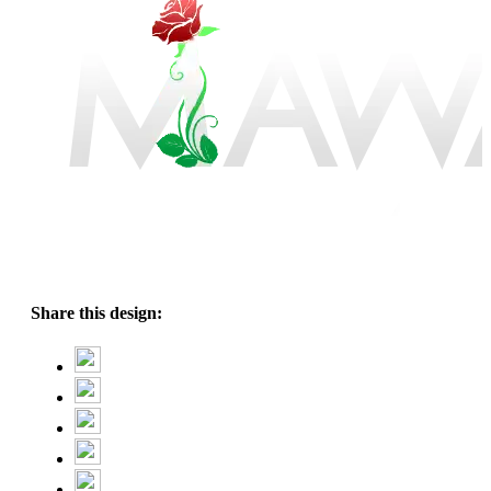
Share this design: