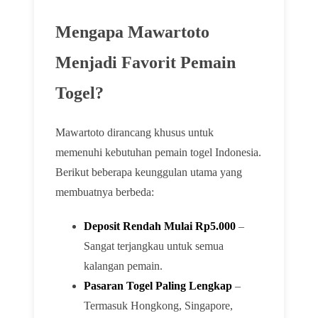
Mengapa Mawartoto
Menjadi Favorit Pemain
Togel?
Mawartoto dirancang khusus untuk
memenuhi kebutuhan pemain togel Indonesia.
Berikut beberapa keunggulan utama yang
membuatnya berbeda:
Deposit Rendah Mulai Rp5.000
–
Sangat terjangkau untuk semua
kalangan pemain.
Pasaran Togel Paling Lengkap
–
Termasuk Hongkong, Singapore,