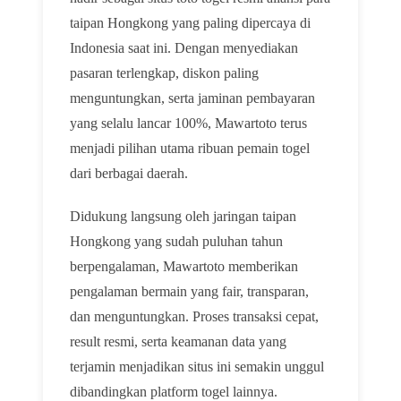
taipan Hongkong yang paling dipercaya di
Indonesia saat ini. Dengan menyediakan
pasaran terlengkap, diskon paling
menguntungkan, serta jaminan pembayaran
yang selalu lancar 100%, Mawartoto terus
menjadi pilihan utama ribuan pemain togel
dari berbagai daerah.
Didukung langsung oleh jaringan taipan
Hongkong yang sudah puluhan tahun
berpengalaman, Mawartoto memberikan
pengalaman bermain yang fair, transparan,
dan menguntungkan. Proses transaksi cepat,
result resmi, serta keamanan data yang
terjamin menjadikan situs ini semakin unggul
dibandingkan platform togel lainnya.