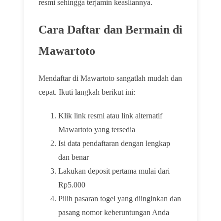
resmi sehingga terjamin keasliannya.
Cara Daftar dan Bermain di
Mawartoto
Mendaftar di Mawartoto sangatlah mudah dan
cepat. Ikuti langkah berikut ini:
Klik link resmi atau link alternatif
Mawartoto yang tersedia
Isi data pendaftaran dengan lengkap
dan benar
Lakukan deposit pertama mulai dari
Rp5.000
Pilih pasaran togel yang diinginkan dan
pasang nomor keberuntungan Anda