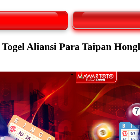
ogel Aliansi Para Taipan Hong