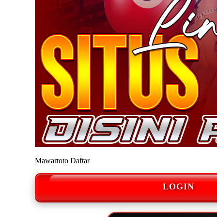
Mawartoto Daftar
LOGIN