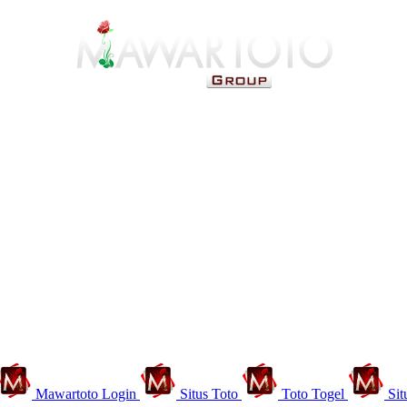
Mawartoto Login
Situs Toto
Toto Togel
Sit