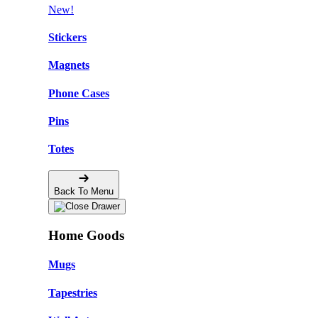
New!
Stickers
Magnets
Phone Cases
Pins
Totes
Back To Menu
Home Goods
Mugs
Tapestries