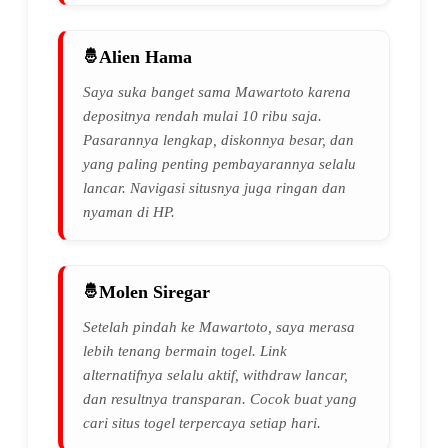
Alien Hama
Saya suka banget sama Mawartoto karena
depositnya rendah mulai 10 ribu saja.
Pasarannya lengkap, diskonnya besar, dan
yang paling penting pembayarannya selalu
lancar. Navigasi situsnya juga ringan dan
nyaman di HP.
Molen Siregar
Setelah pindah ke Mawartoto, saya merasa
lebih tenang bermain togel. Link
alternatifnya selalu aktif, withdraw lancar,
dan resultnya transparan. Cocok buat yang
cari situs togel terpercaya setiap hari.