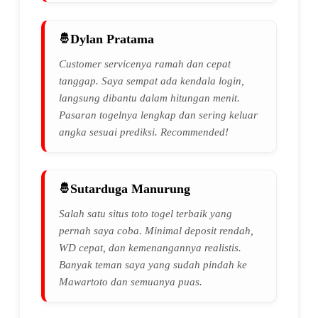
Dylan Pratama
Customer servicenya ramah dan cepat
tanggap. Saya sempat ada kendala login,
langsung dibantu dalam hitungan menit.
Pasaran togelnya lengkap dan sering keluar
angka sesuai prediksi. Recommended!
Sutarduga Manurung
Salah satu situs toto togel terbaik yang
pernah saya coba. Minimal deposit rendah,
WD cepat, dan kemenangannya realistis.
Banyak teman saya yang sudah pindah ke
Mawartoto dan semuanya puas.