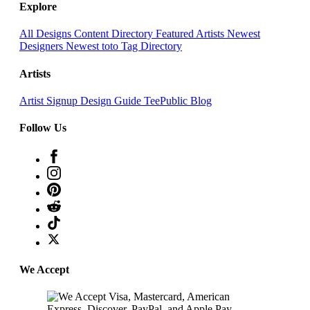
Explore
All Designs
Content Directory
Featured Artists
Newest
Designers
Newest toto
Tag Directory
Artists
Artist Signup
Design Guide
TeePublic Blog
Follow Us
We Accept