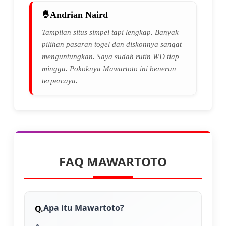
Andrian Naird
Tampilan situs simpel tapi lengkap. Banyak
pilihan pasaran togel dan diskonnya sangat
menguntungkan. Saya sudah rutin WD tiap
minggu. Pokoknya Mawartoto ini beneran
terpercaya.
FAQ MAWARTOTO
Apa itu Mawartoto?