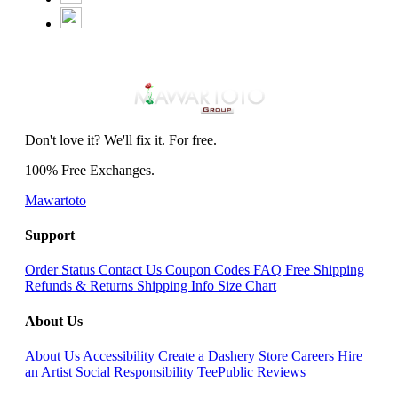
Don't love it? We'll fix it. For free.
100% Free Exchanges.
Mawartoto
Support
Order Status
Contact Us
Coupon Codes
FAQ
Free Shipping
Refunds & Returns
Shipping Info
Size Chart
About Us
About Us
Accessibility
Create a Dashery Store
Careers
Hire
an Artist
Social Responsibility
TeePublic Reviews