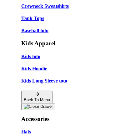
Crewneck Sweatshirts
Tank Tops
Baseball toto
Kids Apparel
Kids toto
Kids Hoodie
Kids Long Sleeve toto
Back To Menu
Accessories
Hats