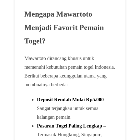
Mengapa Mawartoto
Menjadi Favorit Pemain
Togel?
Mawartoto dirancang khusus untuk
memenuhi kebutuhan pemain togel Indonesia.
Berikut beberapa keunggulan utama yang
membuatnya berbeda:
Deposit Rendah Mulai Rp5.000
–
Sangat terjangkau untuk semua
kalangan pemain.
Pasaran Togel Paling Lengkap
–
Termasuk Hongkong, Singapore,