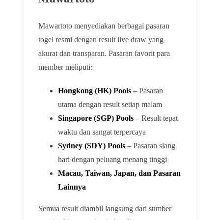
Mawartoto menyediakan berbagai pasaran
togel resmi dengan result live draw yang
akurat dan transparan. Pasaran favorit para
member meliputi:
Hongkong (HK) Pools
– Pasaran
utama dengan result setiap malam
Singapore (SGP) Pools
– Result tepat
waktu dan sangat terpercaya
Sydney (SDY) Pools
– Pasaran siang
hari dengan peluang menang tinggi
Macau, Taiwan, Japan, dan Pasaran
Lainnya
Semua result diambil langsung dari sumber