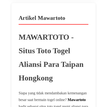
Artikel Mawartoto
MAWARTOTO -
Situs Toto Togel
Aliansi Para Taipan
Hongkong
Siapa yang tidak mendambakan kemenangan
besar saat bermain togel online?
Mawartoto
hadir sebagai situs toto togel resmi aliansi para