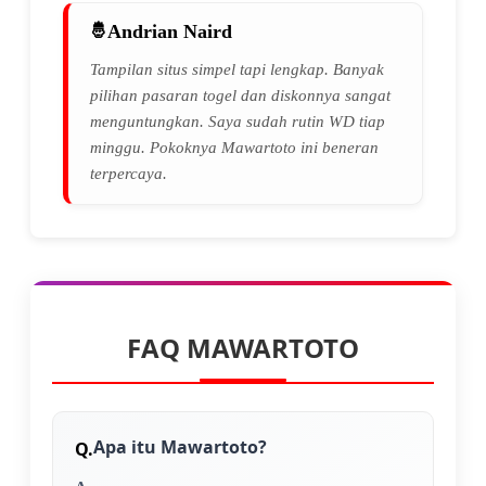
Andrian Naird
Tampilan situs simpel tapi lengkap. Banyak
pilihan pasaran togel dan diskonnya sangat
menguntungkan. Saya sudah rutin WD tiap
minggu. Pokoknya Mawartoto ini beneran
terpercaya.
FAQ MAWARTOTO
Apa itu Mawartoto?