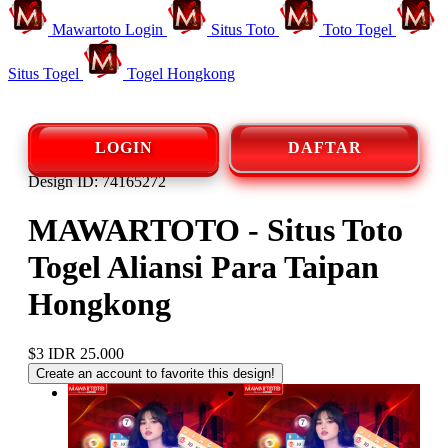
Mawartoto Login
Situs Toto
Toto Togel
Situs Togel
Togel Hongkong
LOGIN
DAFTAR
Design ID: 74165272
MAWARTOTO - Situs Toto
Togel Aliansi Para Taipan
Hongkong
$3
IDR 25.000
Create an account to favorite this design!