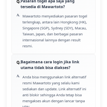
Pasaran togel apa saja yang
tersedia di Mawartoto?
Mawartoto menyediakan pasaran togel
terlengkap, antara lain Hongkong (HK),
Singapore (SGP), Sydney (SDY), Macau,
Taiwan, Japan, dan berbagai pasaran
internasional lainnya dengan result
resmi.
Bagaimana cara login jika link
utama tidak bisa diakses?
Anda bisa menggunakan link alternatif
resmi Mawartoto yang selalu kami
sediakan dan update. Link alternatif ini
anti blokir sehingga Anda tetap bisa
mengakses akun dengan lancar tanpa
VPN.