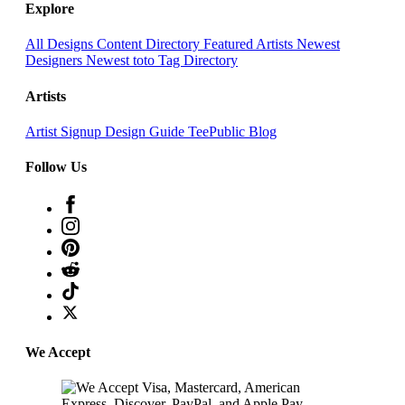
Explore
All Designs
Content Directory
Featured Artists
Newest
Designers
Newest toto
Tag Directory
Artists
Artist Signup
Design Guide
TeePublic Blog
Follow Us
We Accept