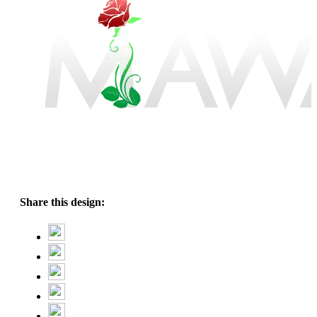
Share this design: