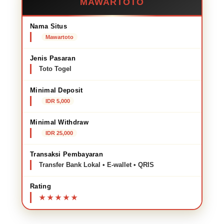
MAWARTOTO
Nama Situs
Mawartoto
Jenis Pasaran
Toto Togel
Minimal Deposit
IDR 5,000
Minimal Withdraw
IDR 25,000
Transaksi Pembayaran
Transfer Bank Lokal • E-wallet • QRIS
Rating