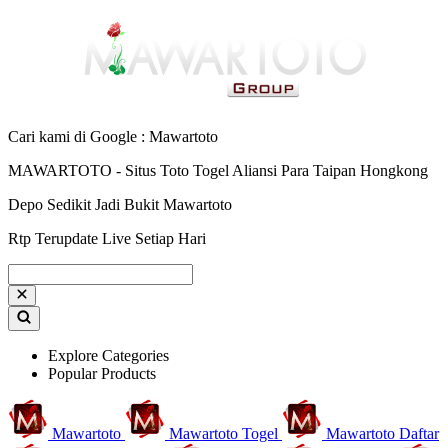
Cari kami di Google : Mawartoto
MAWARTOTO - Situs Toto Togel Aliansi Para Taipan Hongkong
Depo Sedikit Jadi Bukit Mawartoto
Rtp Terupdate Live Setiap Hari
Explore Categories
Popular Products
Mawartoto
Mawartoto Togel
Mawartoto Daftar