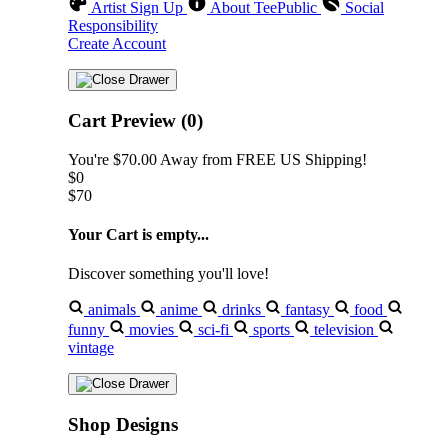
Artist Sign Up
About TeePublic
Social
Responsibility
Create Account
Cart Preview (0)
You're
$70.00
Away from
FREE US Shipping!
$0
$70
Your Cart is empty...
Discover something you'll love!
animals
anime
drinks
fantasy
food
funny
movies
sci-fi
sports
television
vintage
Shop Designs