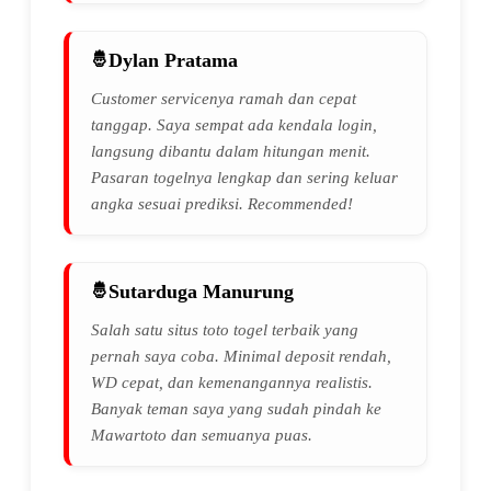
Dylan Pratama
Customer servicenya ramah dan cepat
tanggap. Saya sempat ada kendala login,
langsung dibantu dalam hitungan menit.
Pasaran togelnya lengkap dan sering keluar
angka sesuai prediksi. Recommended!
Sutarduga Manurung
Salah satu situs toto togel terbaik yang
pernah saya coba. Minimal deposit rendah,
WD cepat, dan kemenangannya realistis.
Banyak teman saya yang sudah pindah ke
Mawartoto dan semuanya puas.