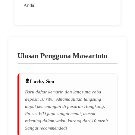
Anda!
Ulasan Pengguna Mawartoto
Lucky Seo
Baru daftar kemarin dan langsung coba
deposit 10 ribu. Alhamdulillah langsung
dapat kemenangan di pasaran Hongkong.
Proses WD juga sangat cepat, masuk
rekening dalam waktu kurang dari 10 menit.
Sangat recommended!