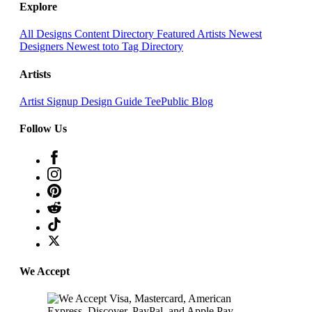
Explore
All Designs
Content Directory
Featured Artists
Newest
Designers
Newest toto
Tag Directory
Artists
Artist Signup
Design Guide
TeePublic Blog
Follow Us
We Accept