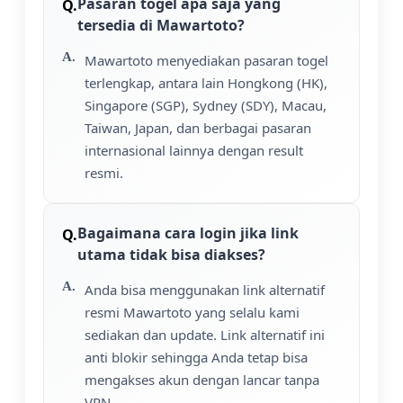
Pasaran togel apa saja yang
tersedia di Mawartoto?
Mawartoto menyediakan pasaran togel
terlengkap, antara lain Hongkong (HK),
Singapore (SGP), Sydney (SDY), Macau,
Taiwan, Japan, dan berbagai pasaran
internasional lainnya dengan result
resmi.
Bagaimana cara login jika link
utama tidak bisa diakses?
Anda bisa menggunakan link alternatif
resmi Mawartoto yang selalu kami
sediakan dan update. Link alternatif ini
anti blokir sehingga Anda tetap bisa
mengakses akun dengan lancar tanpa
VPN.