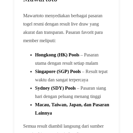
Mawartoto menyediakan berbagai pasaran
togel resmi dengan result live draw yang
akurat dan transparan. Pasaran favorit para
member meliputi:
Hongkong (HK) Pools
– Pasaran
utama dengan result setiap malam
Singapore (SGP) Pools
– Result tepat
waktu dan sangat terpercaya
Sydney (SDY) Pools
– Pasaran siang
hari dengan peluang menang tinggi
Macau, Taiwan, Japan, dan Pasaran
Lainnya
Semua result diambil langsung dari sumber