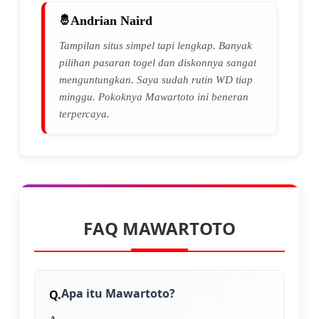
Andrian Naird
Tampilan situs simpel tapi lengkap. Banyak
pilihan pasaran togel dan diskonnya sangat
menguntungkan. Saya sudah rutin WD tiap
minggu. Pokoknya Mawartoto ini beneran
terpercaya.
FAQ MAWARTOTO
Apa itu Mawartoto?