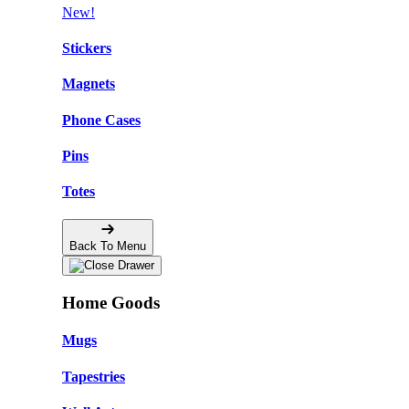
New!
Stickers
Magnets
Phone Cases
Pins
Totes
Back To Menu
Home Goods
Mugs
Tapestries