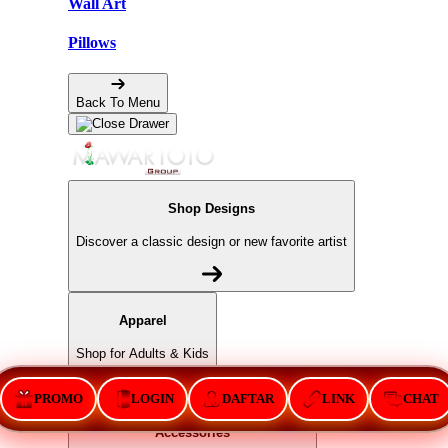
Wall Art
Pillows
Back To Menu
Shop Designs
Discover a classic design or new favorite artist
Apparel
Shop for Adults & Kids
PROMO
LOGIN
DAFTAR
LINK
CHAT
Accessories