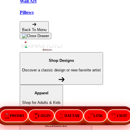
Wall Art
Pillows
Back To Menu
Shop Designs
Discover a classic design or new favorite artist
Apparel
Shop for Adults & Kids
PROMO
LOGIN
DAFTAR
LINK
CHAT
Accessories