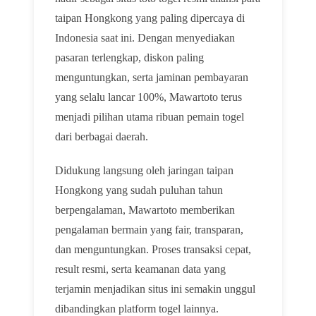
taipan Hongkong yang paling dipercaya di
Indonesia saat ini. Dengan menyediakan
pasaran terlengkap, diskon paling
menguntungkan, serta jaminan pembayaran
yang selalu lancar 100%, Mawartoto terus
menjadi pilihan utama ribuan pemain togel
dari berbagai daerah.
Didukung langsung oleh jaringan taipan
Hongkong yang sudah puluhan tahun
berpengalaman, Mawartoto memberikan
pengalaman bermain yang fair, transparan,
dan menguntungkan. Proses transaksi cepat,
result resmi, serta keamanan data yang
terjamin menjadikan situs ini semakin unggul
dibandingkan platform togel lainnya.