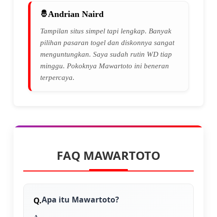
Andrian Naird
Tampilan situs simpel tapi lengkap. Banyak
pilihan pasaran togel dan diskonnya sangat
menguntungkan. Saya sudah rutin WD tiap
minggu. Pokoknya Mawartoto ini beneran
terpercaya.
FAQ MAWARTOTO
Apa itu Mawartoto?