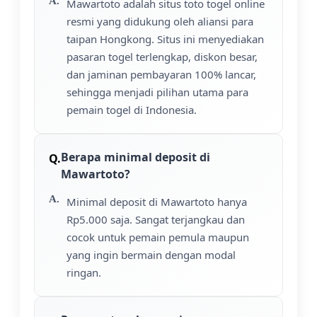
Mawartoto adalah situs toto togel online
resmi yang didukung oleh aliansi para
taipan Hongkong. Situs ini menyediakan
pasaran togel terlengkap, diskon besar,
dan jaminan pembayaran 100% lancar,
sehingga menjadi pilihan utama para
pemain togel di Indonesia.
Berapa minimal deposit di
Mawartoto?
Minimal deposit di Mawartoto hanya
Rp5.000 saja. Sangat terjangkau dan
cocok untuk pemain pemula maupun
yang ingin bermain dengan modal
ringan.