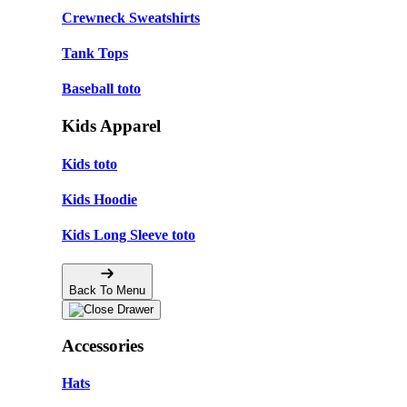
Crewneck Sweatshirts
Tank Tops
Baseball toto
Kids Apparel
Kids toto
Kids Hoodie
Kids Long Sleeve toto
Back To Menu
Accessories
Hats