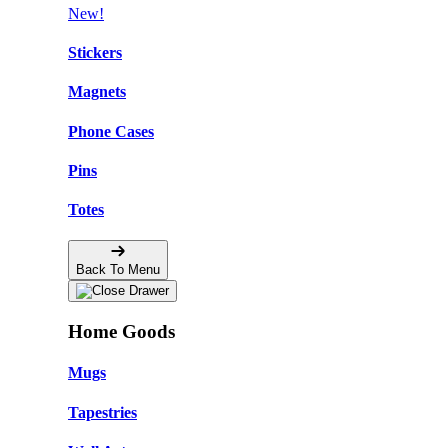
New!
Stickers
Magnets
Phone Cases
Pins
Totes
Back To Menu
Home Goods
Mugs
Tapestries