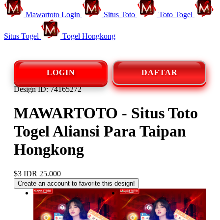
Mawartoto Login
Situs Toto
Toto Togel
Situs Togel
Togel Hongkong
LOGIN
DAFTAR
Design ID: 74165272
MAWARTOTO - Situs Toto
Togel Aliansi Para Taipan
Hongkong
$3
IDR 25.000
Create an account to favorite this design!