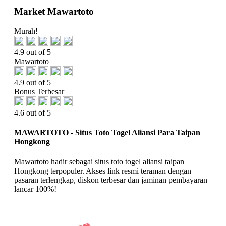
Market Mawartoto
Murah!
4.9 out of 5
Mawartoto
4.9 out of 5
Bonus Terbesar
4.6 out of 5
MAWARTOTO - Situs Toto Togel Aliansi Para Taipan
Hongkong
Mawartoto hadir sebagai situs toto togel aliansi taipan
Hongkong terpopuler. Akses link resmi teraman dengan
pasaran terlengkap, diskon terbesar dan jaminan pembayaran
lancar 100%!