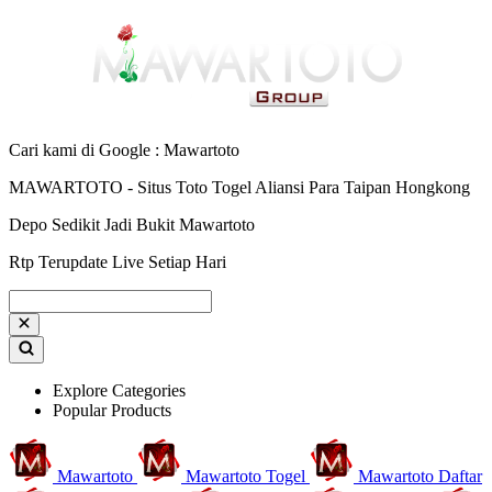
Cari kami di Google : Mawartoto
MAWARTOTO - Situs Toto Togel Aliansi Para Taipan Hongkong
Depo Sedikit Jadi Bukit Mawartoto
Rtp Terupdate Live Setiap Hari
Explore Categories
Popular Products
Mawartoto
Mawartoto Togel
Mawartoto Daftar