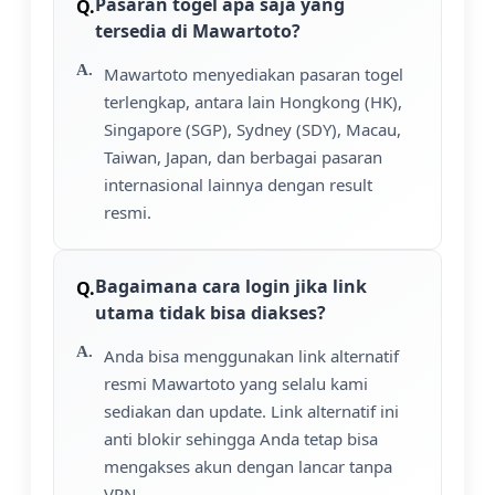
Pasaran togel apa saja yang
tersedia di Mawartoto?
Mawartoto menyediakan pasaran togel
terlengkap, antara lain Hongkong (HK),
Singapore (SGP), Sydney (SDY), Macau,
Taiwan, Japan, dan berbagai pasaran
internasional lainnya dengan result
resmi.
Bagaimana cara login jika link
utama tidak bisa diakses?
Anda bisa menggunakan link alternatif
resmi Mawartoto yang selalu kami
sediakan dan update. Link alternatif ini
anti blokir sehingga Anda tetap bisa
mengakses akun dengan lancar tanpa
VPN.