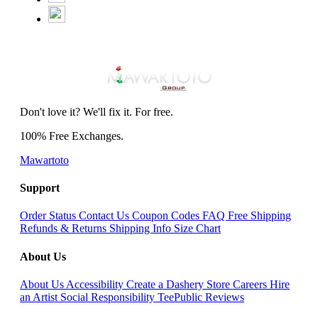
Don't love it? We'll fix it. For free.
100% Free Exchanges.
Mawartoto
Support
Order Status
Contact Us
Coupon Codes
FAQ
Free Shipping
Refunds & Returns
Shipping Info
Size Chart
About Us
About Us
Accessibility
Create a Dashery Store
Careers
Hire
an Artist
Social Responsibility
TeePublic Reviews