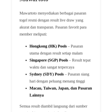
Mawartoto menyediakan berbagai pasaran
togel resmi dengan result live draw yang
akurat dan transparan. Pasaran favorit para
member meliputi:
Hongkong (HK) Pools
– Pasaran
utama dengan result setiap malam
Singapore (SGP) Pools
– Result tepat
waktu dan sangat terpercaya
Sydney (SDY) Pools
– Pasaran siang
hari dengan peluang menang tinggi
Macau, Taiwan, Japan, dan Pasaran
Lainnya
Semua result diambil langsung dari sumber