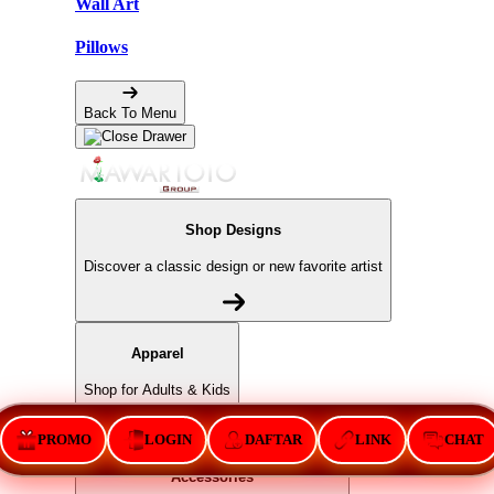
Wall Art
Pillows
Back To Menu
Shop Designs
Discover a classic design or new favorite artist
Apparel
Shop for Adults & Kids
PROMO
LOGIN
DAFTAR
LINK
CHAT
Accessories