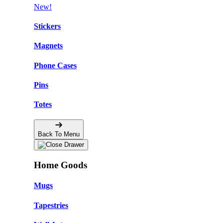
New!
Stickers
Magnets
Phone Cases
Pins
Totes
Back To Menu
Home Goods
Mugs
Tapestries