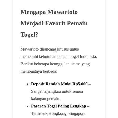
Mengapa Mawartoto
Menjadi Favorit Pemain
Togel?
Mawartoto dirancang khusus untuk
memenuhi kebutuhan pemain togel Indonesia.
Berikut beberapa keunggulan utama yang
membuatnya berbeda:
Deposit Rendah Mulai Rp5.000
–
Sangat terjangkau untuk semua
kalangan pemain.
Pasaran Togel Paling Lengkap
–
Termasuk Hongkong, Singapore,