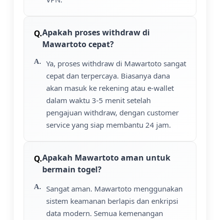
Apakah proses withdraw di
Mawartoto cepat?
Ya, proses withdraw di Mawartoto sangat
cepat dan terpercaya. Biasanya dana
akan masuk ke rekening atau e-wallet
dalam waktu 3-5 menit setelah
pengajuan withdraw, dengan customer
service yang siap membantu 24 jam.
Apakah Mawartoto aman untuk
bermain togel?
Sangat aman. Mawartoto menggunakan
sistem keamanan berlapis dan enkripsi
data modern. Semua kemenangan