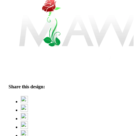
Share this design: