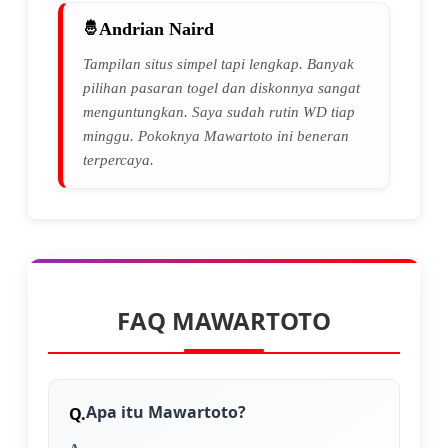
Andrian Naird
Tampilan situs simpel tapi lengkap. Banyak
pilihan pasaran togel dan diskonnya sangat
menguntungkan. Saya sudah rutin WD tiap
minggu. Pokoknya Mawartoto ini beneran
terpercaya.
FAQ MAWARTOTO
Apa itu Mawartoto?