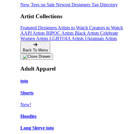
New Tees on Sale
Newest Designers
Tag Directory
Artist Collections
Featured Designers
Artists to Watch
Creators to Watch
AAPI Artists
BIPOC Artists
Black Artists
Celebrate
Women Artists
LGBTQIA Artists
Ukrainian Artists
Back To Menu
Adult Apparel
toto
Shorts
New!
Hoodies
Long Sleeve toto