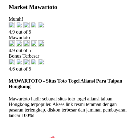
Market Mawartoto
Murah!
4.9 out of 5
Mawartoto
4.9 out of 5
Bonus Terbesar
4.6 out of 5
MAWARTOTO - Situs Toto Togel Aliansi Para Taipan
Hongkong
Mawartoto hadir sebagai situs toto togel aliansi taipan
Hongkong terpopuler. Akses link resmi teraman dengan
pasaran terlengkap, diskon terbesar dan jaminan pembayaran
lancar 100%!