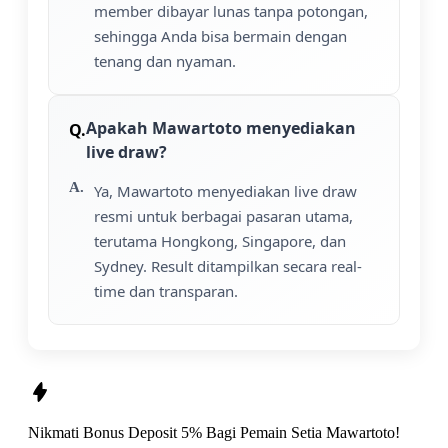
member dibayar lunas tanpa potongan,
sehingga Anda bisa bermain dengan
tenang dan nyaman.
Apakah Mawartoto menyediakan
live draw?
Ya, Mawartoto menyediakan live draw
resmi untuk berbagai pasaran utama,
terutama Hongkong, Singapore, dan
Sydney. Result ditampilkan secara real-
time dan transparan.
Nikmati
Bonus Deposit 5%
Bagi Pemain Setia
Mawartoto!