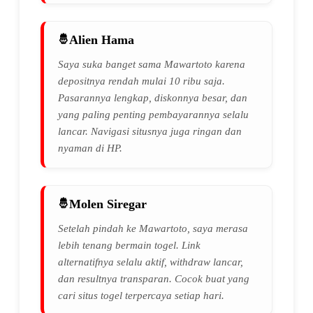
Alien Hama
Saya suka banget sama Mawartoto karena
depositnya rendah mulai 10 ribu saja.
Pasarannya lengkap, diskonnya besar, dan
yang paling penting pembayarannya selalu
lancar. Navigasi situsnya juga ringan dan
nyaman di HP.
Molen Siregar
Setelah pindah ke Mawartoto, saya merasa
lebih tenang bermain togel. Link
alternatifnya selalu aktif, withdraw lancar,
dan resultnya transparan. Cocok buat yang
cari situs togel terpercaya setiap hari.