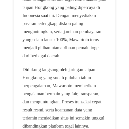
taipan Hongkong yang paling dipercaya di
Indonesia saat ini. Dengan menyediakan
pasaran terlengkap, diskon paling
menguntungkan, serta jaminan pembayaran
yang selalu lancar 100%, Mawartoto terus
menjadi pilihan utama ribuan pemain togel
dari berbagai daerah.
Didukung langsung oleh jaringan taipan
Hongkong yang sudah puluhan tahun
berpengalaman, Mawartoto memberikan
pengalaman bermain yang fair, transparan,
dan menguntungkan. Proses transaksi cepat,
result resmi, serta keamanan data yang
terjamin menjadikan situs ini semakin unggul
dibandingkan platform togel lainnya.