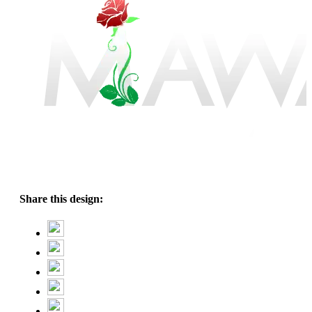
Share this design: