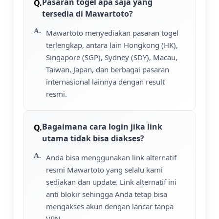
Pasaran togel apa saja yang
tersedia di Mawartoto?
Mawartoto menyediakan pasaran togel
terlengkap, antara lain Hongkong (HK),
Singapore (SGP), Sydney (SDY), Macau,
Taiwan, Japan, dan berbagai pasaran
internasional lainnya dengan result
resmi.
Bagaimana cara login jika link
utama tidak bisa diakses?
Anda bisa menggunakan link alternatif
resmi Mawartoto yang selalu kami
sediakan dan update. Link alternatif ini
anti blokir sehingga Anda tetap bisa
mengakses akun dengan lancar tanpa
VPN.