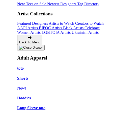
New Tees on Sale
Newest Designers
Tag Directory
Artist Collections
Featured Designers
Artists to Watch
Creators to Watch
AAPI Artists
BIPOC Artists
Black Artists
Celebrate
Women Artists
LGBTQIA Artists
Ukrainian Artists
Back To Menu
Adult Apparel
toto
Shorts
New!
Hoodies
Long Sleeve toto