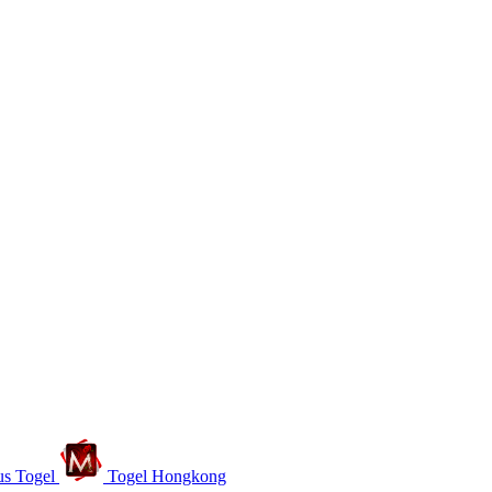
us Togel
Togel Hongkong