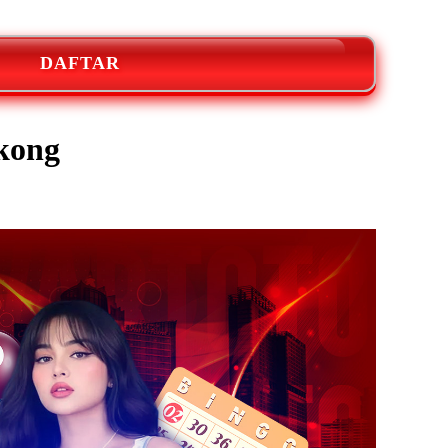
DAFTAR
kong