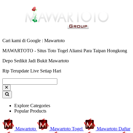
Cari kami di Google : Mawartoto
MAWARTOTO - Situs Toto Togel Aliansi Para Taipan Hongkong
Depo Sedikit Jadi Bukit Mawartoto
Rtp Terupdate Live Setiap Hari
Explore Categories
Popular Products
Mawartoto
Mawartoto Togel
Mawartoto Daftar