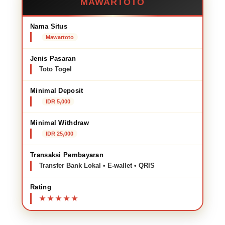
MAWARTOTO
Nama Situs
Mawartoto
Jenis Pasaran
Toto Togel
Minimal Deposit
IDR 5,000
Minimal Withdraw
IDR 25,000
Transaksi Pembayaran
Transfer Bank Lokal • E-wallet • QRIS
Rating