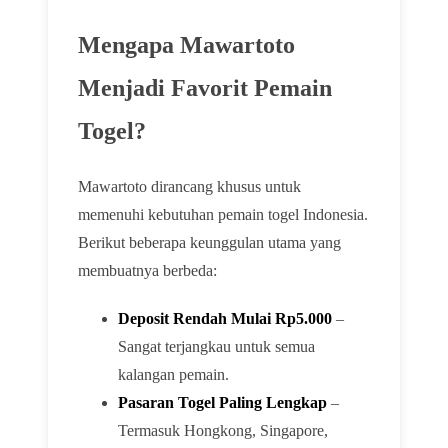
Mengapa Mawartoto
Menjadi Favorit Pemain
Togel?
Mawartoto dirancang khusus untuk
memenuhi kebutuhan pemain togel Indonesia.
Berikut beberapa keunggulan utama yang
membuatnya berbeda:
Deposit Rendah Mulai Rp5.000
–
Sangat terjangkau untuk semua
kalangan pemain.
Pasaran Togel Paling Lengkap
–
Termasuk Hongkong, Singapore,