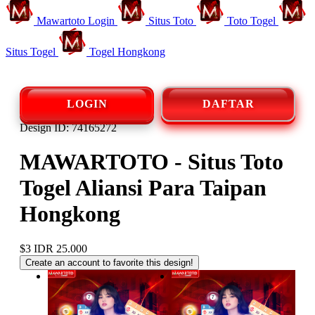
Mawartoto Login
Situs Toto
Toto Togel
Situs Togel
Togel Hongkong
LOGIN
DAFTAR
Design ID: 74165272
MAWARTOTO - Situs Toto
Togel Aliansi Para Taipan
Hongkong
$3
IDR 25.000
Create an account to favorite this design!