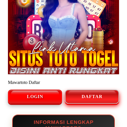
Mawartoto Daftar
LOGIN
DAFTAR
INFORMASI LENGKAP