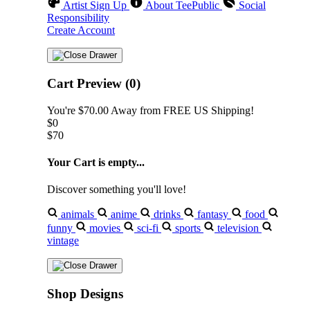
Artist Sign Up
About TeePublic
Social
Responsibility
Create Account
Cart Preview (0)
You're
$70.00
Away from
FREE US Shipping!
$0
$70
Your Cart is empty...
Discover something you'll love!
animals
anime
drinks
fantasy
food
funny
movies
sci-fi
sports
television
vintage
Shop Designs