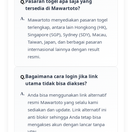
Pasaran togel apa saja yang
tersedia di Mawartoto?
Mawartoto menyediakan pasaran togel
terlengkap, antara lain Hongkong (HK),
Singapore (SGP), Sydney (SDY), Macau,
Taiwan, Japan, dan berbagai pasaran
internasional lainnya dengan result
resmi.
Bagaimana cara login jika link
utama tidak bisa diakses?
Anda bisa menggunakan link alternatif
resmi Mawartoto yang selalu kami
sediakan dan update. Link alternatif ini
anti blokir sehingga Anda tetap bisa
mengakses akun dengan lancar tanpa
VPN.