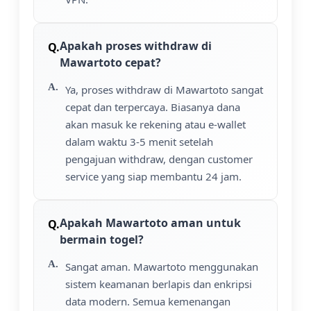
Apakah proses withdraw di
Mawartoto cepat?
Ya, proses withdraw di Mawartoto sangat
cepat dan terpercaya. Biasanya dana
akan masuk ke rekening atau e-wallet
dalam waktu 3-5 menit setelah
pengajuan withdraw, dengan customer
service yang siap membantu 24 jam.
Apakah Mawartoto aman untuk
bermain togel?
Sangat aman. Mawartoto menggunakan
sistem keamanan berlapis dan enkripsi
data modern. Semua kemenangan