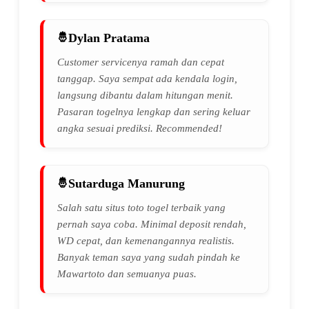
Dylan Pratama
Customer servicenya ramah dan cepat
tanggap. Saya sempat ada kendala login,
langsung dibantu dalam hitungan menit.
Pasaran togelnya lengkap dan sering keluar
angka sesuai prediksi. Recommended!
Sutarduga Manurung
Salah satu situs toto togel terbaik yang
pernah saya coba. Minimal deposit rendah,
WD cepat, dan kemenangannya realistis.
Banyak teman saya yang sudah pindah ke
Mawartoto dan semuanya puas.