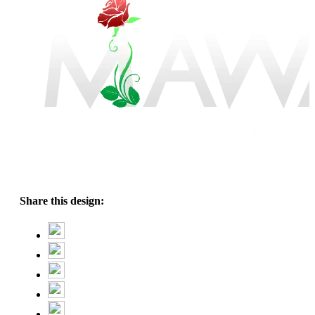
Share this design: