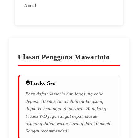
Anda!
Ulasan Pengguna Mawartoto
Lucky Seo
Baru daftar kemarin dan langsung coba
deposit 10 ribu. Alhamdulillah langsung
dapat kemenangan di pasaran Hongkong.
Proses WD juga sangat cepat, masuk
rekening dalam waktu kurang dari 10 menit.
Sangat recommended!