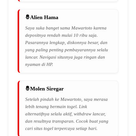
Alien Hama
Saya suka banget sama Mawartoto karena
depositnya rendah mulai 10 ribu saja.
Pasarannya lengkap, diskonnya besar, dan
yang paling penting pembayarannya selalu
lancar. Navigasi situsnya juga ringan dan
nyaman di HP.
Molen Siregar
Setelah pindah ke Mawartoto, saya merasa
lebih tenang bermain togel. Link
alternatifnya selalu aktif, withdraw lancar,
dan resultnya transparan. Cocok buat yang
cari situs togel terpercaya setiap hari.