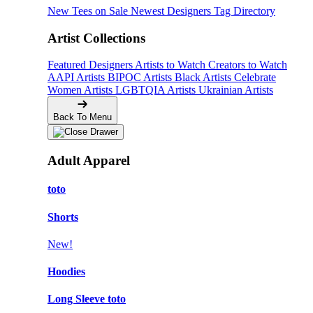
New Tees on Sale
Newest Designers
Tag Directory
Artist Collections
Featured Designers
Artists to Watch
Creators to Watch
AAPI Artists
BIPOC Artists
Black Artists
Celebrate
Women Artists
LGBTQIA Artists
Ukrainian Artists
Back To Menu
Adult Apparel
toto
Shorts
New!
Hoodies
Long Sleeve toto