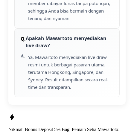
member dibayar lunas tanpa potongan,
sehingga Anda bisa bermain dengan
tenang dan nyaman.
Apakah Mawartoto menyediakan
live draw?
Ya, Mawartoto menyediakan live draw
resmi untuk berbagai pasaran utama,
terutama Hongkong, Singapore, dan
Sydney. Result ditampilkan secara real-
time dan transparan.
Nikmati
Bonus Deposit 5%
Bagi Pemain Setia
Mawartoto!