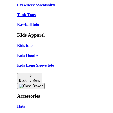
Crewneck Sweatshirts
Tank Tops
Baseball toto
Kids Apparel
Kids toto
Kids Hoodie
Kids Long Sleeve toto
Back To Menu
Accessories
Hats