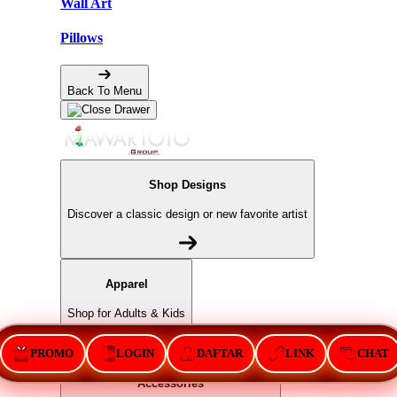
Wall Art
Pillows
Back To Menu
Shop Designs
Discover a classic design or new favorite artist
Apparel
Shop for Adults & Kids
PROMO
LOGIN
DAFTAR
LINK
CHAT
Accessories