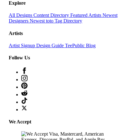
Explore
All Designs
Content Directory
Featured Artists
Newest
Designers
Newest toto
Tag Directory
Artists
Artist Signup
Design Guide
TeePublic Blog
Follow Us
We Accept