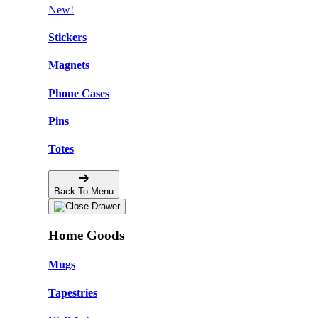
New!
Stickers
Magnets
Phone Cases
Pins
Totes
Back To Menu
Home Goods
Mugs
Tapestries