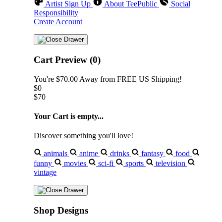
Artist Sign Up
About TeePublic
Social
Responsibility
Create Account
Cart Preview (0)
You're
$70.00
Away from
FREE US Shipping!
$0
$70
Your Cart is empty...
Discover something you'll love!
animals
anime
drinks
fantasy
food
funny
movies
sci-fi
sports
television
vintage
Shop Designs