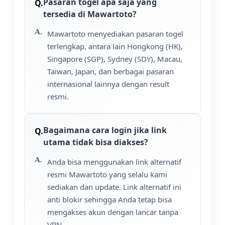
Pasaran togel apa saja yang
tersedia di Mawartoto?
Mawartoto menyediakan pasaran togel
terlengkap, antara lain Hongkong (HK),
Singapore (SGP), Sydney (SDY), Macau,
Taiwan, Japan, dan berbagai pasaran
internasional lainnya dengan result
resmi.
Bagaimana cara login jika link
utama tidak bisa diakses?
Anda bisa menggunakan link alternatif
resmi Mawartoto yang selalu kami
sediakan dan update. Link alternatif ini
anti blokir sehingga Anda tetap bisa
mengakses akun dengan lancar tanpa
VPN.