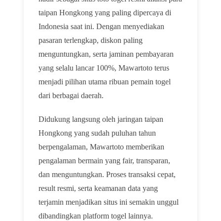
taipan Hongkong yang paling dipercaya di
Indonesia saat ini. Dengan menyediakan
pasaran terlengkap, diskon paling
menguntungkan, serta jaminan pembayaran
yang selalu lancar 100%, Mawartoto terus
menjadi pilihan utama ribuan pemain togel
dari berbagai daerah.
Didukung langsung oleh jaringan taipan
Hongkong yang sudah puluhan tahun
berpengalaman, Mawartoto memberikan
pengalaman bermain yang fair, transparan,
dan menguntungkan. Proses transaksi cepat,
result resmi, serta keamanan data yang
terjamin menjadikan situs ini semakin unggul
dibandingkan platform togel lainnya.