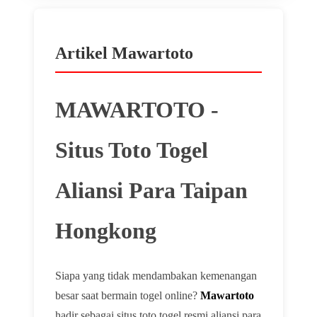
Artikel Mawartoto
MAWARTOTO -
Situs Toto Togel
Aliansi Para Taipan
Hongkong
Siapa yang tidak mendambakan kemenangan
besar saat bermain togel online?
Mawartoto
hadir sebagai situs toto togel resmi aliansi para