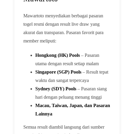
Mawartoto menyediakan berbagai pasaran
togel resmi dengan result live draw yang
akurat dan transparan. Pasaran favorit para
member meliputi:
Hongkong (HK) Pools
– Pasaran
utama dengan result setiap malam
Singapore (SGP) Pools
– Result tepat
waktu dan sangat terpercaya
Sydney (SDY) Pools
– Pasaran siang
hari dengan peluang menang tinggi
Macau, Taiwan, Japan, dan Pasaran
Lainnya
Semua result diambil langsung dari sumber