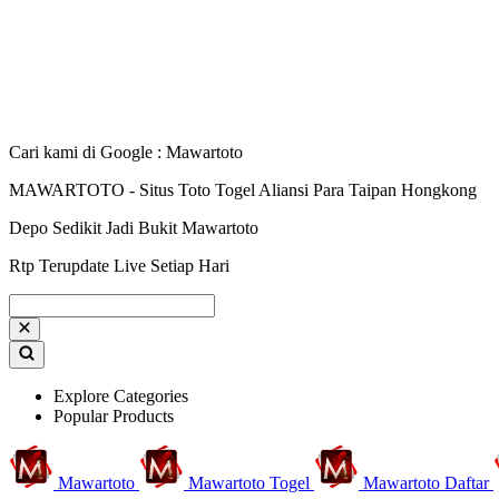
Cari kami di Google : Mawartoto
MAWARTOTO - Situs Toto Togel Aliansi Para Taipan Hongkong
Depo Sedikit Jadi Bukit Mawartoto
Rtp Terupdate Live Setiap Hari
Explore Categories
Popular Products
Mawartoto
Mawartoto Togel
Mawartoto Daftar