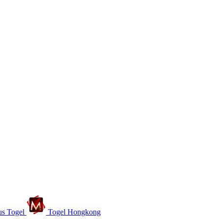
us Togel
Togel Hongkong