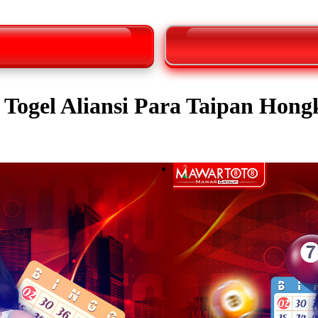
ogel Aliansi Para Taipan Hong