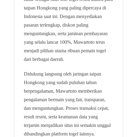
taipan Hongkong yang paling dipercaya di
Indonesia saat ini. Dengan menyediakan
pasaran terlengkap, diskon paling
menguntungkan, serta jaminan pembayaran
yang selalu lancar 100%, Mawartoto terus
menjadi pilihan utama ribuan pemain togel
dari berbagai daerah.
Didukung langsung oleh jaringan taipan
Hongkong yang sudah puluhan tahun
berpengalaman, Mawartoto memberikan
pengalaman bermain yang fair, transparan,
dan menguntungkan. Proses transaksi cepat,
result resmi, serta keamanan data yang
terjamin menjadikan situs ini semakin unggul
dibandingkan platform togel lainnya.