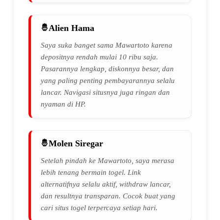
Alien Hama
Saya suka banget sama Mawartoto karena
depositnya rendah mulai 10 ribu saja.
Pasarannya lengkap, diskonnya besar, dan
yang paling penting pembayarannya selalu
lancar. Navigasi situsnya juga ringan dan
nyaman di HP.
Molen Siregar
Setelah pindah ke Mawartoto, saya merasa
lebih tenang bermain togel. Link
alternatifnya selalu aktif, withdraw lancar,
dan resultnya transparan. Cocok buat yang
cari situs togel terpercaya setiap hari.