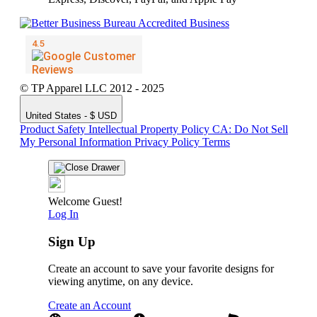
© TP Apparel LLC 2012 - 2025
United States - $ USD
Product Safety
Intellectual Property Policy
CA: Do Not Sell
My Personal Information
Privacy Policy
Terms
Welcome Guest!
Log In
Sign Up
Create an account to save your favorite designs for
viewing anytime, on any device.
Create an Account