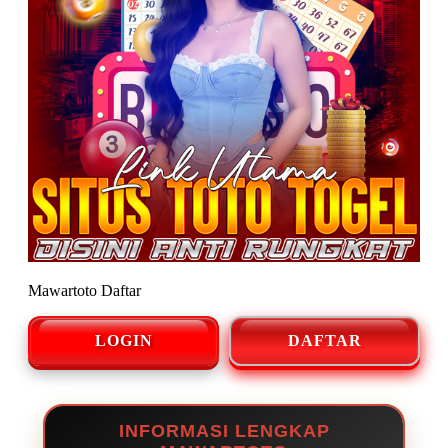
Mawartoto Daftar
LOGIN
DAFTAR
INFORMASI LENGKAP