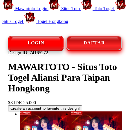
Mawartoto Login
Situs Toto
Toto Togel
Situs Togel
Togel Hongkong
LOGIN
DAFTAR
Design ID: 74165272
MAWARTOTO - Situs Toto
Togel Aliansi Para Taipan
Hongkong
$3
IDR 25.000
Create an account to favorite this design!