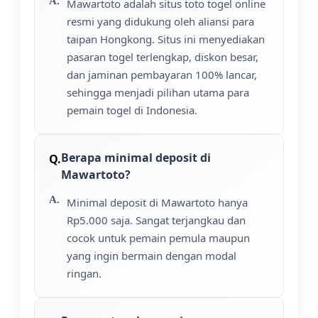
Mawartoto adalah situs toto togel online
resmi yang didukung oleh aliansi para
taipan Hongkong. Situs ini menyediakan
pasaran togel terlengkap, diskon besar,
dan jaminan pembayaran 100% lancar,
sehingga menjadi pilihan utama para
pemain togel di Indonesia.
Berapa minimal deposit di
Mawartoto?
Minimal deposit di Mawartoto hanya
Rp5.000 saja. Sangat terjangkau dan
cocok untuk pemain pemula maupun
yang ingin bermain dengan modal
ringan.