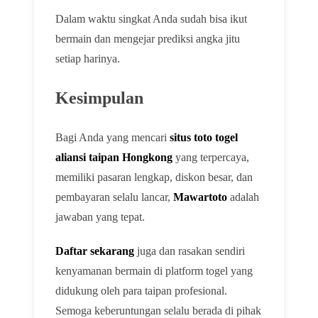
Dalam waktu singkat Anda sudah bisa ikut
bermain dan mengejar prediksi angka jitu
setiap harinya.
Kesimpulan
Bagi Anda yang mencari
situs toto togel
aliansi taipan Hongkong
yang terpercaya,
memiliki pasaran lengkap, diskon besar, dan
pembayaran selalu lancar,
Mawartoto
adalah
jawaban yang tepat.
Daftar sekarang
juga dan rasakan sendiri
kenyamanan bermain di platform togel yang
didukung oleh para taipan profesional.
Semoga keberuntungan selalu berada di pihak