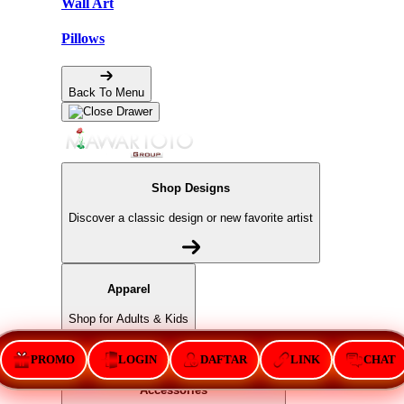
Wall Art
Pillows
Back To Menu
Shop Designs
Discover a classic design or new favorite artist
Apparel
Shop for Adults & Kids
PROMO
LOGIN
DAFTAR
LINK
CHAT
Accessories