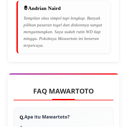
Andrian Naird
Tampilan situs simpel tapi lengkap. Banyak
pilihan pasaran togel dan diskonnya sangat
menguntungkan. Saya sudah rutin WD tiap
minggu. Pokoknya Mawartoto ini beneran
terpercaya.
FAQ MAWARTOTO
Apa itu Mawartoto?