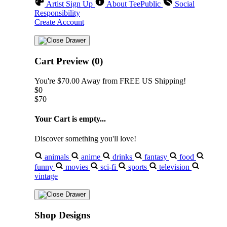
Artist Sign Up
About TeePublic
Social
Responsibility
Create Account
Cart Preview (0)
You're
$70.00
Away from
FREE US Shipping!
$0
$70
Your Cart is empty...
Discover something you'll love!
animals
anime
drinks
fantasy
food
funny
movies
sci-fi
sports
television
vintage
Shop Designs