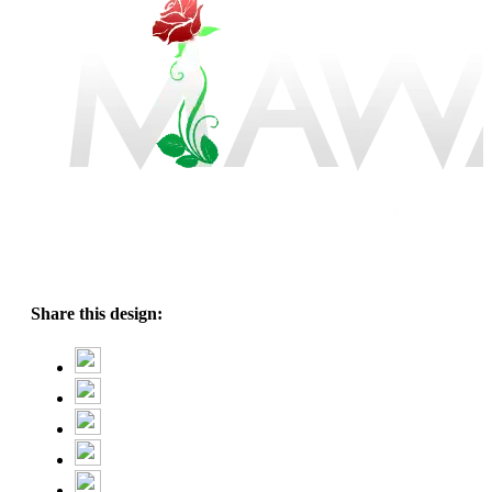
Share this design: