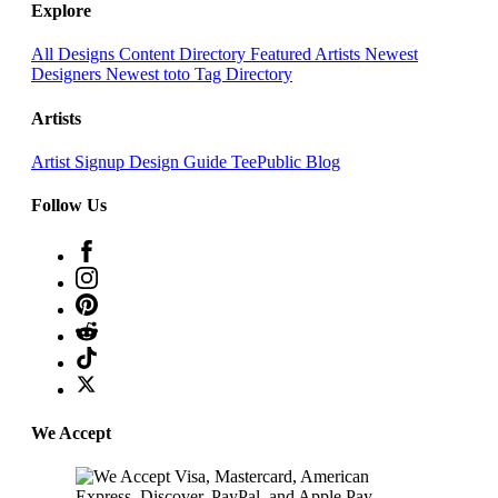
Explore
All Designs
Content Directory
Featured Artists
Newest
Designers
Newest toto
Tag Directory
Artists
Artist Signup
Design Guide
TeePublic Blog
Follow Us
We Accept