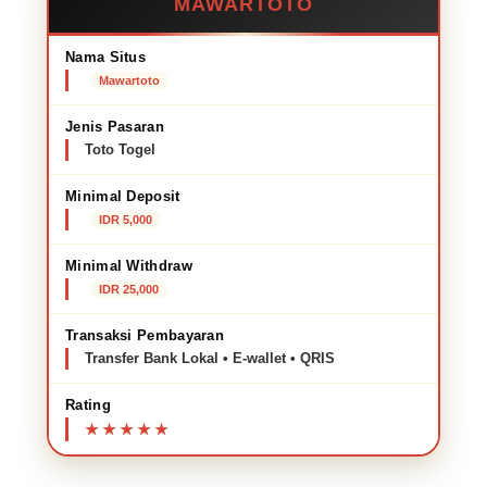
MAWARTOTO
Nama Situs
Mawartoto
Jenis Pasaran
Toto Togel
Minimal Deposit
IDR 5,000
Minimal Withdraw
IDR 25,000
Transaksi Pembayaran
Transfer Bank Lokal • E-wallet • QRIS
Rating