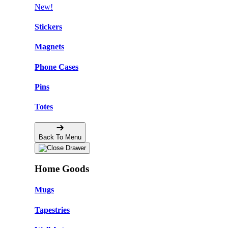
New!
Stickers
Magnets
Phone Cases
Pins
Totes
Back To Menu
Home Goods
Mugs
Tapestries