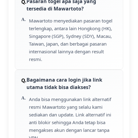
Pasaran togel apa saja yang
tersedia di Mawartoto?
Mawartoto menyediakan pasaran togel
terlengkap, antara lain Hongkong (HK),
Singapore (SGP), Sydney (SDY), Macau,
Taiwan, Japan, dan berbagai pasaran
internasional lainnya dengan result
resmi.
Bagaimana cara login jika link
utama tidak bisa diakses?
Anda bisa menggunakan link alternatif
resmi Mawartoto yang selalu kami
sediakan dan update. Link alternatif ini
anti blokir sehingga Anda tetap bisa
mengakses akun dengan lancar tanpa
VPN.