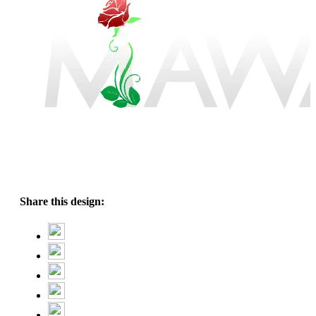
Share this design: