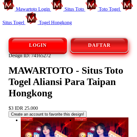
Mawartoto Login
Situs Toto
Toto Togel
Situs Togel
Togel Hongkong
LOGIN
DAFTAR
Design ID: 74165272
MAWARTOTO - Situs Toto
Togel Aliansi Para Taipan
Hongkong
$3
IDR 25.000
Create an account to favorite this design!