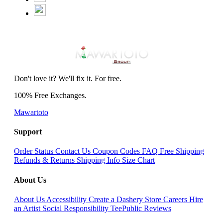
Don't love it? We'll fix it. For free.
100% Free Exchanges.
Mawartoto
Support
Order Status
Contact Us
Coupon Codes
FAQ
Free Shipping
Refunds & Returns
Shipping Info
Size Chart
About Us
About Us
Accessibility
Create a Dashery Store
Careers
Hire
an Artist
Social Responsibility
TeePublic Reviews