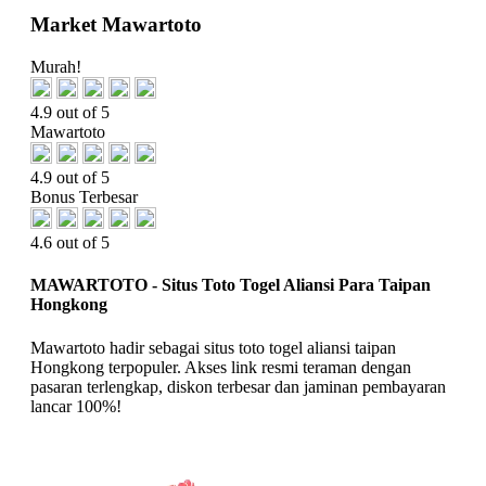
Market Mawartoto
Murah!
4.9 out of 5
Mawartoto
4.9 out of 5
Bonus Terbesar
4.6 out of 5
MAWARTOTO - Situs Toto Togel Aliansi Para Taipan
Hongkong
Mawartoto hadir sebagai situs toto togel aliansi taipan
Hongkong terpopuler. Akses link resmi teraman dengan
pasaran terlengkap, diskon terbesar dan jaminan pembayaran
lancar 100%!