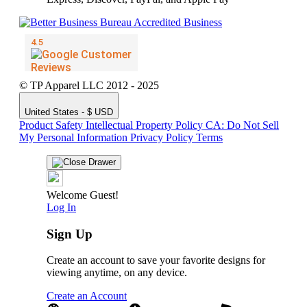
© TP Apparel LLC 2012 - 2025
United States - $ USD
Product Safety
Intellectual Property Policy
CA: Do Not Sell
My Personal Information
Privacy Policy
Terms
Welcome Guest!
Log In
Sign Up
Create an account to save your favorite designs for
viewing anytime, on any device.
Create an Account