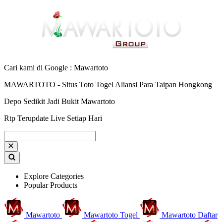
Cari kami di Google : Mawartoto
MAWARTOTO - Situs Toto Togel Aliansi Para Taipan Hongkong
Depo Sedikit Jadi Bukit Mawartoto
Rtp Terupdate Live Setiap Hari
Explore Categories
Popular Products
Mawartoto
Mawartoto Togel
Mawartoto Daftar