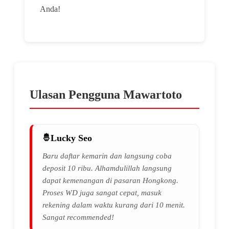
Anda!
Ulasan Pengguna Mawartoto
Lucky Seo
Baru daftar kemarin dan langsung coba
deposit 10 ribu. Alhamdulillah langsung
dapat kemenangan di pasaran Hongkong.
Proses WD juga sangat cepat, masuk
rekening dalam waktu kurang dari 10 menit.
Sangat recommended!