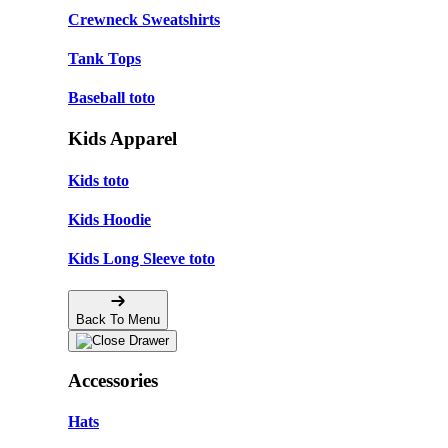
Crewneck Sweatshirts
Tank Tops
Baseball toto
Kids Apparel
Kids toto
Kids Hoodie
Kids Long Sleeve toto
Back To Menu
Accessories
Hats