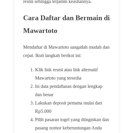
resmi sehingga terjamin keasliannya.
Cara Daftar dan Bermain di
Mawartoto
Mendaftar di Mawartoto sangatlah mudah dan
cepat. Ikuti langkah berikut ini:
Klik link resmi atau link alternatif
Mawartoto yang tersedia
Isi data pendaftaran dengan lengkap
dan benar
Lakukan deposit pertama mulai dari
Rp5.000
Pilih pasaran togel yang diinginkan dan
pasang nomor keberuntungan Anda