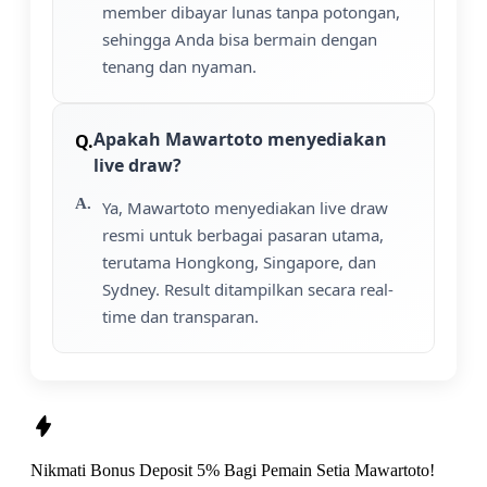
member dibayar lunas tanpa potongan,
sehingga Anda bisa bermain dengan
tenang dan nyaman.
Apakah Mawartoto menyediakan
live draw?
Ya, Mawartoto menyediakan live draw
resmi untuk berbagai pasaran utama,
terutama Hongkong, Singapore, dan
Sydney. Result ditampilkan secara real-
time dan transparan.
Nikmati
Bonus Deposit 5%
Bagi Pemain Setia
Mawartoto!