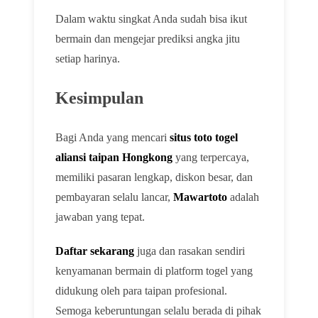
Dalam waktu singkat Anda sudah bisa ikut
bermain dan mengejar prediksi angka jitu
setiap harinya.
Kesimpulan
Bagi Anda yang mencari
situs toto togel
aliansi taipan Hongkong
yang terpercaya,
memiliki pasaran lengkap, diskon besar, dan
pembayaran selalu lancar,
Mawartoto
adalah
jawaban yang tepat.
Daftar sekarang
juga dan rasakan sendiri
kenyamanan bermain di platform togel yang
didukung oleh para taipan profesional.
Semoga keberuntungan selalu berada di pihak