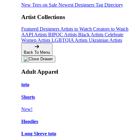
New Tees on Sale
Newest Designers
Tag Directory
Artist Collections
Featured Designers
Artists to Watch
Creators to Watch
AAPI Artists
BIPOC Artists
Black Artists
Celebrate
Women Artists
LGBTQIA Artists
Ukrainian Artists
Back To Menu
Adult Apparel
toto
Shorts
New!
Hoodies
Long Sleeve toto