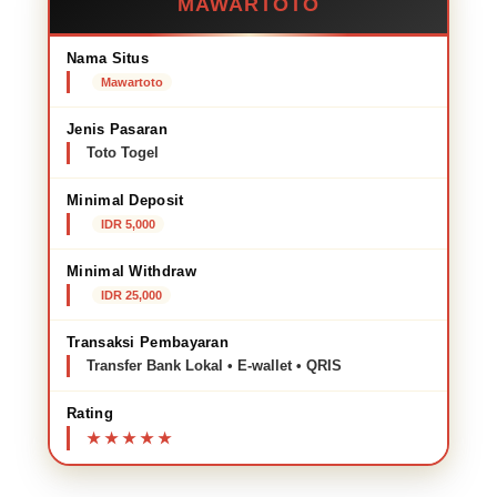
MAWARTOTO
Nama Situs
Mawartoto
Jenis Pasaran
Toto Togel
Minimal Deposit
IDR 5,000
Minimal Withdraw
IDR 25,000
Transaksi Pembayaran
Transfer Bank Lokal • E-wallet • QRIS
Rating