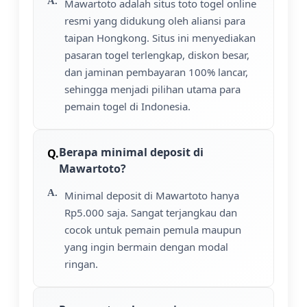
Mawartoto adalah situs toto togel online
resmi yang didukung oleh aliansi para
taipan Hongkong. Situs ini menyediakan
pasaran togel terlengkap, diskon besar,
dan jaminan pembayaran 100% lancar,
sehingga menjadi pilihan utama para
pemain togel di Indonesia.
Berapa minimal deposit di
Mawartoto?
Minimal deposit di Mawartoto hanya
Rp5.000 saja. Sangat terjangkau dan
cocok untuk pemain pemula maupun
yang ingin bermain dengan modal
ringan.