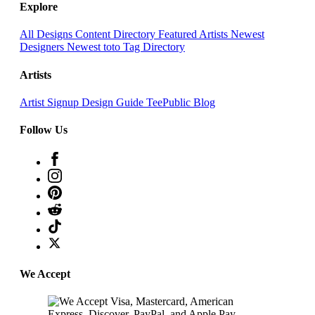
Explore
All Designs
Content Directory
Featured Artists
Newest
Designers
Newest toto
Tag Directory
Artists
Artist Signup
Design Guide
TeePublic Blog
Follow Us
We Accept