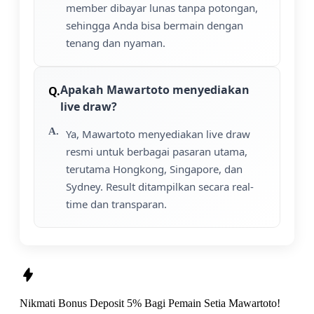
member dibayar lunas tanpa potongan,
sehingga Anda bisa bermain dengan
tenang dan nyaman.
Apakah Mawartoto menyediakan
live draw?
Ya, Mawartoto menyediakan live draw
resmi untuk berbagai pasaran utama,
terutama Hongkong, Singapore, dan
Sydney. Result ditampilkan secara real-
time dan transparan.
Nikmati
Bonus Deposit 5%
Bagi Pemain Setia
Mawartoto!