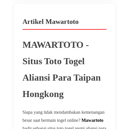
Artikel Mawartoto
MAWARTOTO -
Situs Toto Togel
Aliansi Para Taipan
Hongkong
Siapa yang tidak mendambakan kemenangan
besar saat bermain togel online?
Mawartoto
hadir sebagai situs toto togel resmi aliansi para