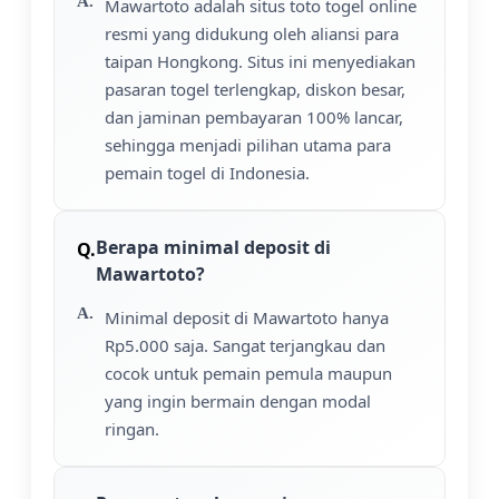
Mawartoto adalah situs toto togel online
resmi yang didukung oleh aliansi para
taipan Hongkong. Situs ini menyediakan
pasaran togel terlengkap, diskon besar,
dan jaminan pembayaran 100% lancar,
sehingga menjadi pilihan utama para
pemain togel di Indonesia.
Berapa minimal deposit di
Mawartoto?
Minimal deposit di Mawartoto hanya
Rp5.000 saja. Sangat terjangkau dan
cocok untuk pemain pemula maupun
yang ingin bermain dengan modal
ringan.