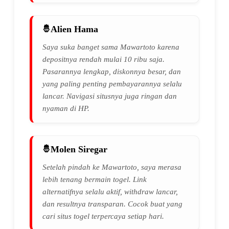
Alien Hama
Saya suka banget sama Mawartoto karena
depositnya rendah mulai 10 ribu saja.
Pasarannya lengkap, diskonnya besar, dan
yang paling penting pembayarannya selalu
lancar. Navigasi situsnya juga ringan dan
nyaman di HP.
Molen Siregar
Setelah pindah ke Mawartoto, saya merasa
lebih tenang bermain togel. Link
alternatifnya selalu aktif, withdraw lancar,
dan resultnya transparan. Cocok buat yang
cari situs togel terpercaya setiap hari.