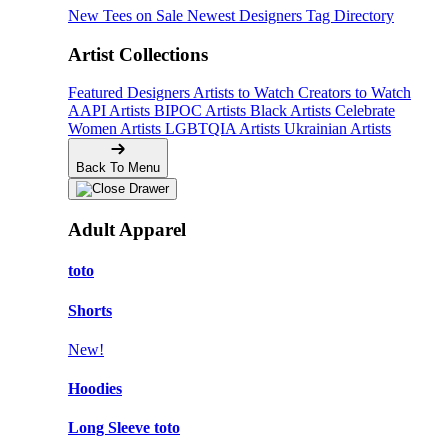
New Tees on Sale
Newest Designers
Tag Directory
Artist Collections
Featured Designers
Artists to Watch
Creators to Watch
AAPI Artists
BIPOC Artists
Black Artists
Celebrate
Women Artists
LGBTQIA Artists
Ukrainian Artists
Back To Menu
Adult Apparel
toto
Shorts
New!
Hoodies
Long Sleeve toto