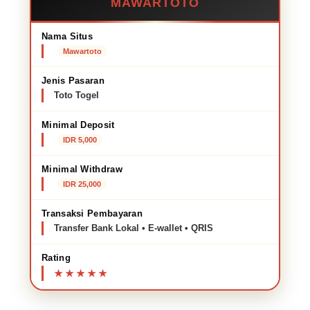
MAWARTOTO
Nama Situs
Mawartoto
Jenis Pasaran
Toto Togel
Minimal Deposit
IDR 5,000
Minimal Withdraw
IDR 25,000
Transaksi Pembayaran
Transfer Bank Lokal • E-wallet • QRIS
Rating