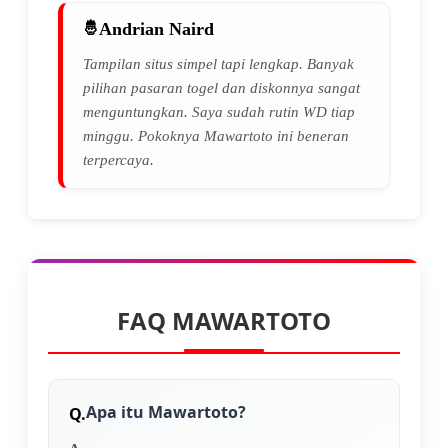
Andrian Naird
Tampilan situs simpel tapi lengkap. Banyak
pilihan pasaran togel dan diskonnya sangat
menguntungkan. Saya sudah rutin WD tiap
minggu. Pokoknya Mawartoto ini beneran
terpercaya.
FAQ MAWARTOTO
Apa itu Mawartoto?