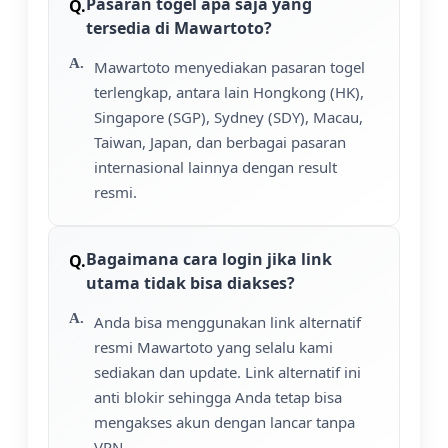
Pasaran togel apa saja yang
tersedia di Mawartoto?
Mawartoto menyediakan pasaran togel
terlengkap, antara lain Hongkong (HK),
Singapore (SGP), Sydney (SDY), Macau,
Taiwan, Japan, dan berbagai pasaran
internasional lainnya dengan result
resmi.
Bagaimana cara login jika link
utama tidak bisa diakses?
Anda bisa menggunakan link alternatif
resmi Mawartoto yang selalu kami
sediakan dan update. Link alternatif ini
anti blokir sehingga Anda tetap bisa
mengakses akun dengan lancar tanpa
VPN.