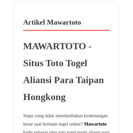
Artikel Mawartoto
MAWARTOTO -
Situs Toto Togel
Aliansi Para Taipan
Hongkong
Siapa yang tidak mendambakan kemenangan
besar saat bermain togel online?
Mawartoto
hadir sebagai situs toto togel resmi aliansi para