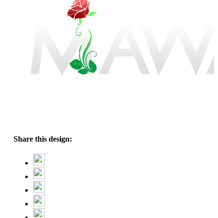
Share this design: