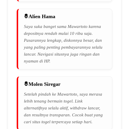
Alien Hama
Saya suka banget sama Mawartoto karena
depositnya rendah mulai 10 ribu saja.
Pasarannya lengkap, diskonnya besar, dan
yang paling penting pembayarannya selalu
lancar. Navigasi situsnya juga ringan dan
nyaman di HP.
Molen Siregar
Setelah pindah ke Mawartoto, saya merasa
lebih tenang bermain togel. Link
alternatifnya selalu aktif, withdraw lancar,
dan resultnya transparan. Cocok buat yang
cari situs togel terpercaya setiap hari.