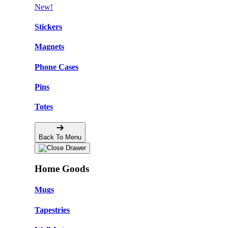
New!
Stickers
Magnets
Phone Cases
Pins
Totes
Back To Menu
Home Goods
Mugs
Tapestries