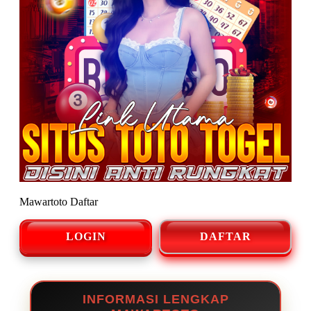
Mawartoto Daftar
LOGIN
DAFTAR
INFORMASI LENGKAP