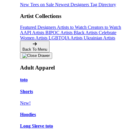
New Tees on Sale
Newest Designers
Tag Directory
Artist Collections
Featured Designers
Artists to Watch
Creators to Watch
AAPI Artists
BIPOC Artists
Black Artists
Celebrate
Women Artists
LGBTQIA Artists
Ukrainian Artists
Back To Menu
Adult Apparel
toto
Shorts
New!
Hoodies
Long Sleeve toto