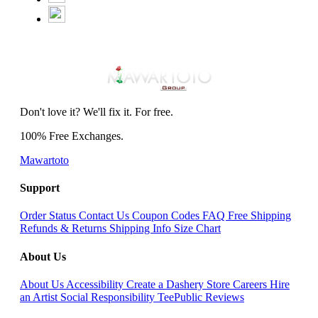
Don't love it? We'll fix it. For free.
100% Free Exchanges.
Mawartoto
Support
Order Status
Contact Us
Coupon Codes
FAQ
Free Shipping
Refunds & Returns
Shipping Info
Size Chart
About Us
About Us
Accessibility
Create a Dashery Store
Careers
Hire
an Artist
Social Responsibility
TeePublic Reviews