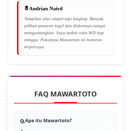
Andrian Naird
Tampilan situs simpel tapi lengkap. Banyak
pilihan pasaran togel dan diskonnya sangat
menguntungkan. Saya sudah rutin WD tiap
minggu. Pokoknya Mawartoto ini beneran
terpercaya.
FAQ MAWARTOTO
Apa itu Mawartoto?