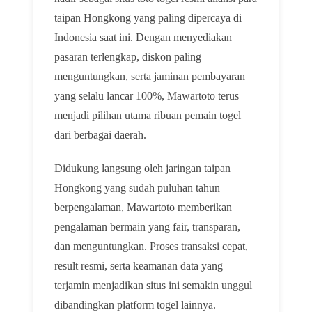
taipan Hongkong yang paling dipercaya di
Indonesia saat ini. Dengan menyediakan
pasaran terlengkap, diskon paling
menguntungkan, serta jaminan pembayaran
yang selalu lancar 100%, Mawartoto terus
menjadi pilihan utama ribuan pemain togel
dari berbagai daerah.
Didukung langsung oleh jaringan taipan
Hongkong yang sudah puluhan tahun
berpengalaman, Mawartoto memberikan
pengalaman bermain yang fair, transparan,
dan menguntungkan. Proses transaksi cepat,
result resmi, serta keamanan data yang
terjamin menjadikan situs ini semakin unggul
dibandingkan platform togel lainnya.