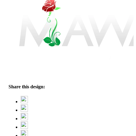
Share this design: