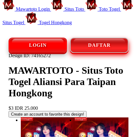
Mawartoto Login
Situs Toto
Toto Togel
Situs Togel
Togel Hongkong
LOGIN
DAFTAR
Design ID: 74165272
MAWARTOTO - Situs Toto
Togel Aliansi Para Taipan
Hongkong
$3
IDR 25.000
Create an account to favorite this design!