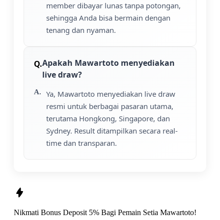
member dibayar lunas tanpa potongan,
sehingga Anda bisa bermain dengan
tenang dan nyaman.
Apakah Mawartoto menyediakan
live draw?
Ya, Mawartoto menyediakan live draw
resmi untuk berbagai pasaran utama,
terutama Hongkong, Singapore, dan
Sydney. Result ditampilkan secara real-
time dan transparan.
Nikmati
Bonus Deposit 5%
Bagi Pemain Setia
Mawartoto!