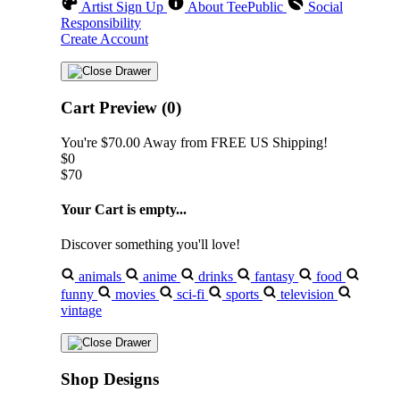
Artist Sign Up
About TeePublic
Social
Responsibility
Create Account
Cart Preview (0)
You're
$70.00
Away from
FREE US Shipping!
$0
$70
Your Cart is empty...
Discover something you'll love!
animals
anime
drinks
fantasy
food
funny
movies
sci-fi
sports
television
vintage
Shop Designs