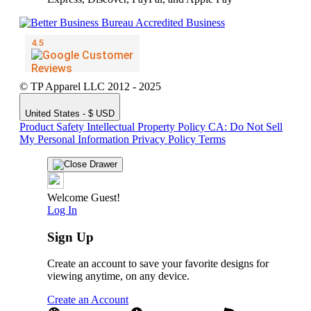
© TP Apparel LLC 2012 - 2025
United States - $ USD
Product Safety
Intellectual Property Policy
CA: Do Not Sell
My Personal Information
Privacy Policy
Terms
Welcome Guest!
Log In
Sign Up
Create an account to save your favorite designs for
viewing anytime, on any device.
Create an Account