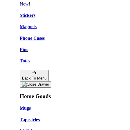
New!
Stickers
Magnets
Phone Cases
Pins
Totes
Back To Menu
Home Goods
Mugs
Tapestries