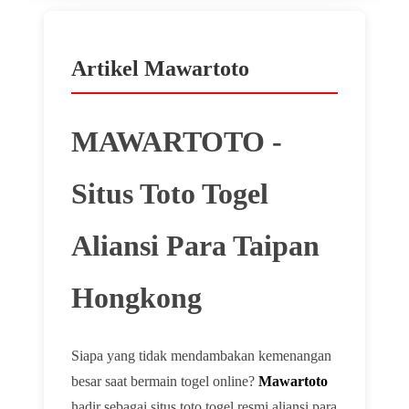
Artikel Mawartoto
MAWARTOTO -
Situs Toto Togel
Aliansi Para Taipan
Hongkong
Siapa yang tidak mendambakan kemenangan
besar saat bermain togel online?
Mawartoto
hadir sebagai situs toto togel resmi aliansi para