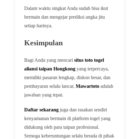
Dalam waktu singkat Anda sudah bisa ikut
bermain dan mengejar prediksi angka jitu
setiap harinya.
Kesimpulan
Bagi Anda yang mencari
situs toto togel
aliansi taipan Hongkong
yang terpercaya,
memiliki pasaran lengkap, diskon besar, dan
pembayaran selalu lancar,
Mawartoto
adalah
jawaban yang tepat.
Daftar sekarang
juga dan rasakan sendiri
kenyamanan bermain di platform togel yang
didukung oleh para taipan profesional.
Semoga keberuntungan selalu berada di pihak