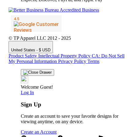
© TP Apparel LLC 2012 - 2025
United States - $ USD
Product Safety
Intellectual Property Policy
CA: Do Not Sell
My Personal Information
Privacy Policy
Terms
Welcome Guest!
Log In
Sign Up
Create an account to save your favorite designs for
viewing anytime, on any device.
Create an Account