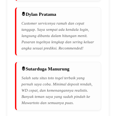
Dylan Pratama
Customer servicenya ramah dan cepat
tanggap. Saya sempat ada kendala login,
langsung dibantu dalam hitungan menit.
Pasaran togelnya lengkap dan sering keluar
angka sesuai prediksi. Recommended!
Sutarduga Manurung
Salah satu situs toto togel terbaik yang
pernah saya coba. Minimal deposit rendah,
WD cepat, dan kemenangannya realistis.
Banyak teman saya yang sudah pindah ke
Mawartoto dan semuanya puas.