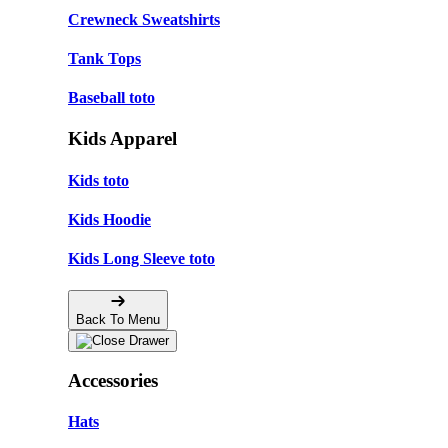
Crewneck Sweatshirts
Tank Tops
Baseball toto
Kids Apparel
Kids toto
Kids Hoodie
Kids Long Sleeve toto
Back To Menu
Accessories
Hats