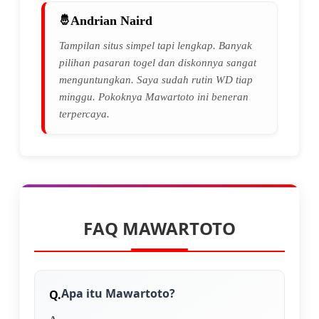
Andrian Naird
Tampilan situs simpel tapi lengkap. Banyak
pilihan pasaran togel dan diskonnya sangat
menguntungkan. Saya sudah rutin WD tiap
minggu. Pokoknya Mawartoto ini beneran
terpercaya.
FAQ MAWARTOTO
Apa itu Mawartoto?