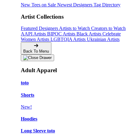
New Tees on Sale
Newest Designers
Tag Directory
Artist Collections
Featured Designers
Artists to Watch
Creators to Watch
AAPI Artists
BIPOC Artists
Black Artists
Celebrate
Women Artists
LGBTQIA Artists
Ukrainian Artists
Back To Menu
Adult Apparel
toto
Shorts
New!
Hoodies
Long Sleeve toto