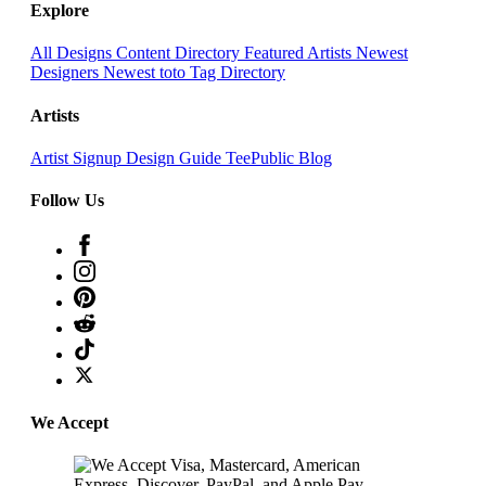
Explore
All Designs
Content Directory
Featured Artists
Newest
Designers
Newest toto
Tag Directory
Artists
Artist Signup
Design Guide
TeePublic Blog
Follow Us
We Accept