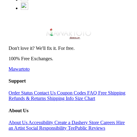
Don't love it? We'll fix it. For free.
100% Free Exchanges.
Mawartoto
Support
Order Status
Contact Us
Coupon Codes
FAQ
Free Shipping
Refunds & Returns
Shipping Info
Size Chart
About Us
About Us
Accessibility
Create a Dashery Store
Careers
Hire
an Artist
Social Responsibility
TeePublic Reviews