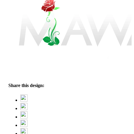
Share this design: