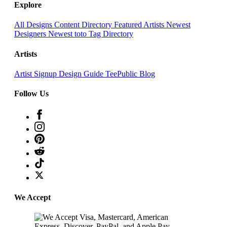
Explore
All Designs
Content Directory
Featured Artists
Newest
Designers
Newest toto
Tag Directory
Artists
Artist Signup
Design Guide
TeePublic Blog
Follow Us
We Accept