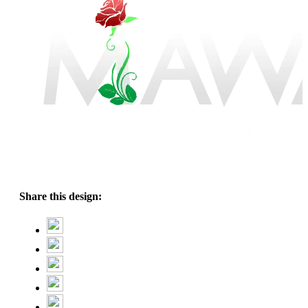
Share this design: