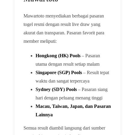
Mawartoto menyediakan berbagai pasaran
togel resmi dengan result live draw yang
akurat dan transparan. Pasaran favorit para
member meliputi:
Hongkong (HK) Pools
– Pasaran
utama dengan result setiap malam
Singapore (SGP) Pools
– Result tepat
waktu dan sangat terpercaya
Sydney (SDY) Pools
– Pasaran siang
hari dengan peluang menang tinggi
Macau, Taiwan, Japan, dan Pasaran
Lainnya
Semua result diambil langsung dari sumber