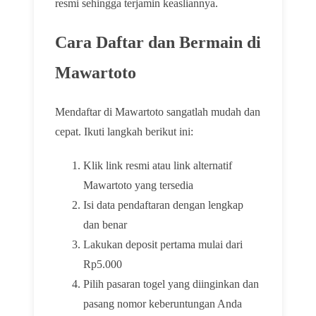
resmi sehingga terjamin keasliannya.
Cara Daftar dan Bermain di
Mawartoto
Mendaftar di Mawartoto sangatlah mudah dan
cepat. Ikuti langkah berikut ini:
Klik link resmi atau link alternatif
Mawartoto yang tersedia
Isi data pendaftaran dengan lengkap
dan benar
Lakukan deposit pertama mulai dari
Rp5.000
Pilih pasaran togel yang diinginkan dan
pasang nomor keberuntungan Anda