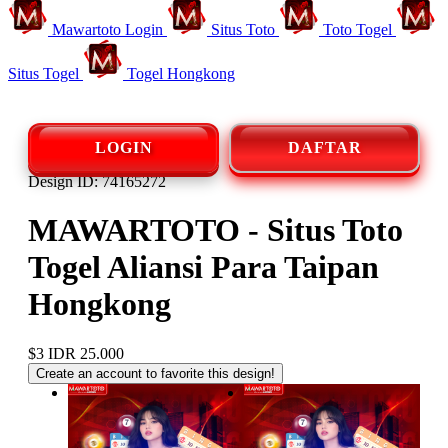
Mawartoto Login
Situs Toto
Toto Togel
Situs Togel
Togel Hongkong
LOGIN
DAFTAR
Design ID: 74165272
MAWARTOTO - Situs Toto
Togel Aliansi Para Taipan
Hongkong
$3
IDR 25.000
Create an account to favorite this design!