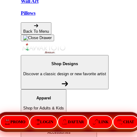
Wall Art
Pillows
Back To Menu
Shop Designs
Discover a classic design or new favorite artist
Apparel
Shop for Adults & Kids
PROMO
LOGIN
DAFTAR
LINK
CHAT
Accessories