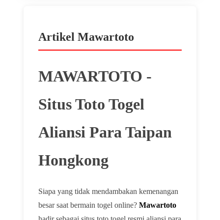
Artikel Mawartoto
MAWARTOTO -
Situs Toto Togel
Aliansi Para Taipan
Hongkong
Siapa yang tidak mendambakan kemenangan
besar saat bermain togel online?
Mawartoto
hadir sebagai situs toto togel resmi aliansi para