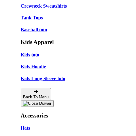
Crewneck Sweatshirts
Tank Tops
Baseball toto
Kids Apparel
Kids toto
Kids Hoodie
Kids Long Sleeve toto
Back To Menu
Accessories
Hats