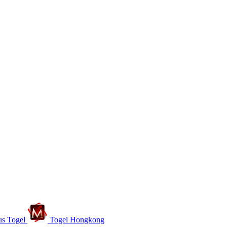
us Togel
Togel Hongkong