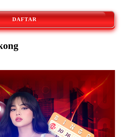
DAFTAR
kong