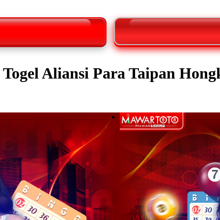
ogel Aliansi Para Taipan Hong