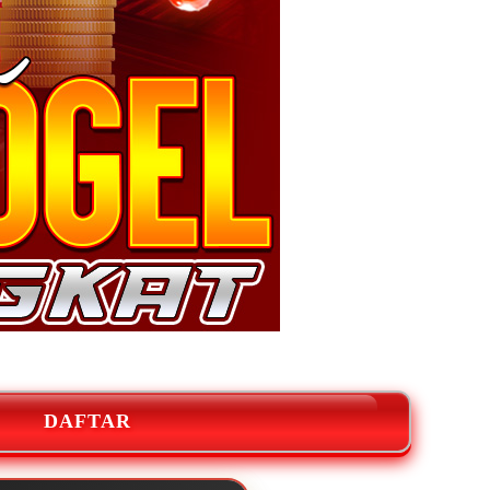
DAFTAR