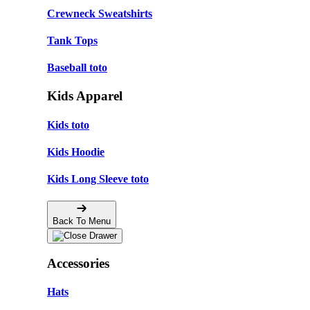
Crewneck Sweatshirts
Tank Tops
Baseball toto
Kids Apparel
Kids toto
Kids Hoodie
Kids Long Sleeve toto
Back To Menu
Accessories
Hats