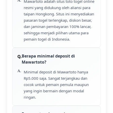
Mawartoto adalah situs toto togel online
resmi yang didukung oleh aliansi para
taipan Hongkong. Situs ini menyediakan
pasaran togel terlengkap, diskon besar,
dan jaminan pembayaran 100% lancar,
sehingga menjadi pilihan utama para
pemain togel di Indonesia.
Berapa minimal deposit di
Mawartoto?
Minimal deposit di Mawartoto hanya
Rp5.000 saja. Sangat terjangkau dan
cocok untuk pemain pemula maupun
yang ingin bermain dengan modal
ringan.