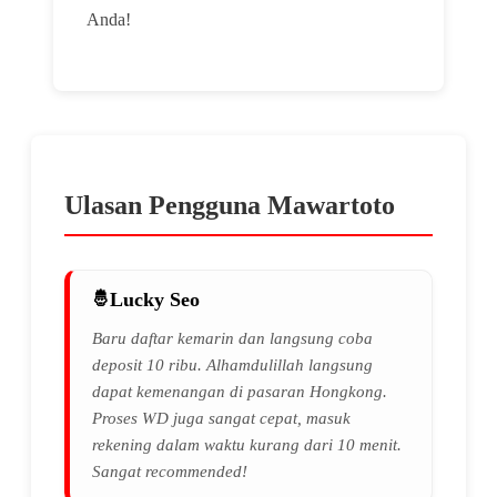
Anda!
Ulasan Pengguna Mawartoto
Lucky Seo
Baru daftar kemarin dan langsung coba
deposit 10 ribu. Alhamdulillah langsung
dapat kemenangan di pasaran Hongkong.
Proses WD juga sangat cepat, masuk
rekening dalam waktu kurang dari 10 menit.
Sangat recommended!