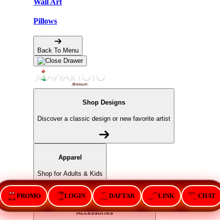
Wall Art
Pillows
Back To Menu
Shop Designs
Discover a classic design or new favorite artist
Apparel
Shop for Adults & Kids
PROMO
LOGIN
DAFTAR
LINK
CHAT
Accessories