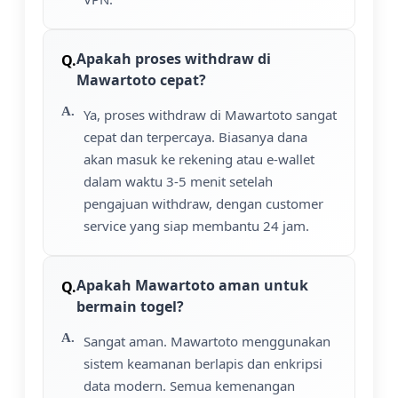
Apakah proses withdraw di
Mawartoto cepat?
Ya, proses withdraw di Mawartoto sangat
cepat dan terpercaya. Biasanya dana
akan masuk ke rekening atau e-wallet
dalam waktu 3-5 menit setelah
pengajuan withdraw, dengan customer
service yang siap membantu 24 jam.
Apakah Mawartoto aman untuk
bermain togel?
Sangat aman. Mawartoto menggunakan
sistem keamanan berlapis dan enkripsi
data modern. Semua kemenangan