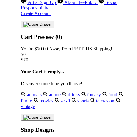
Artist Sign Up
About TeePublic
Social
Responsibility
Create Account
Cart Preview (0)
You're
$70.00
Away from
FREE US Shipping!
$0
$70
Your Cart is empty...
Discover something you'll love!
animals
anime
drinks
fantasy
food
funny
movies
sci-fi
sports
television
vintage
Shop Designs