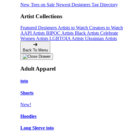
New Tees on Sale
Newest Designers
Tag Directory
Artist Collections
Featured Designers
Artists to Watch
Creators to Watch
AAPI Artists
BIPOC Artists
Black Artists
Celebrate
Women Artists
LGBTQIA Artists
Ukrainian Artists
Back To Menu
Adult Apparel
toto
Shorts
New!
Hoodies
Long Sleeve toto