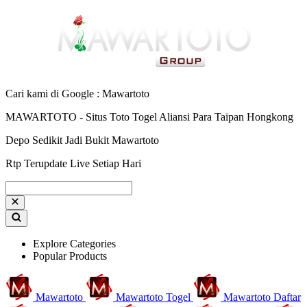
Cari kami di Google : Mawartoto
MAWARTOTO - Situs Toto Togel Aliansi Para Taipan Hongkong
Depo Sedikit Jadi Bukit Mawartoto
Rtp Terupdate Live Setiap Hari
Explore Categories
Popular Products
Mawartoto
Mawartoto Togel
Mawartoto Daftar