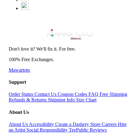
Don't love it? We'll fix it. For free.
100% Free Exchanges.
Mawartoto
Support
Order Status
Contact Us
Coupon Codes
FAQ
Free Shipping
Refunds & Returns
Shipping Info
Size Chart
About Us
About Us
Accessibility
Create a Dashery Store
Careers
Hire
an Artist
Social Responsibility
TeePublic Reviews