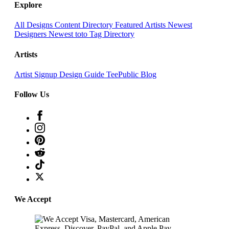
Explore
All Designs
Content Directory
Featured Artists
Newest
Designers
Newest toto
Tag Directory
Artists
Artist Signup
Design Guide
TeePublic Blog
Follow Us
We Accept