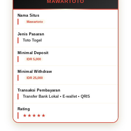
MAWARTOTO
Nama Situs
Mawartoto
Jenis Pasaran
Toto Togel
Minimal Deposit
IDR 5,000
Minimal Withdraw
IDR 25,000
Transaksi Pembayaran
Transfer Bank Lokal • E-wallet • QRIS
Rating