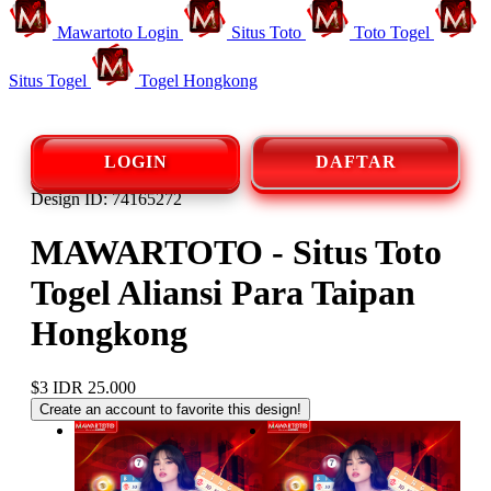
Mawartoto Login
Situs Toto
Toto Togel
Situs Togel
Togel Hongkong
LOGIN
DAFTAR
Design ID: 74165272
MAWARTOTO - Situs Toto
Togel Aliansi Para Taipan
Hongkong
$3
IDR 25.000
Create an account to favorite this design!