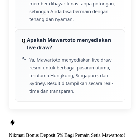
member dibayar lunas tanpa potongan,
sehingga Anda bisa bermain dengan
tenang dan nyaman.
Apakah Mawartoto menyediakan
live draw?
Ya, Mawartoto menyediakan live draw
resmi untuk berbagai pasaran utama,
terutama Hongkong, Singapore, dan
Sydney. Result ditampilkan secara real-
time dan transparan.
Nikmati
Bonus Deposit 5%
Bagi Pemain Setia
Mawartoto!