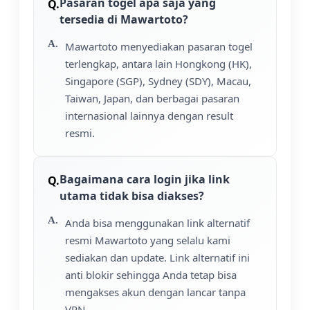
Pasaran togel apa saja yang
tersedia di Mawartoto?
Mawartoto menyediakan pasaran togel
terlengkap, antara lain Hongkong (HK),
Singapore (SGP), Sydney (SDY), Macau,
Taiwan, Japan, dan berbagai pasaran
internasional lainnya dengan result
resmi.
Bagaimana cara login jika link
utama tidak bisa diakses?
Anda bisa menggunakan link alternatif
resmi Mawartoto yang selalu kami
sediakan dan update. Link alternatif ini
anti blokir sehingga Anda tetap bisa
mengakses akun dengan lancar tanpa
VPN.