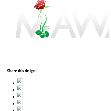
Share this design: