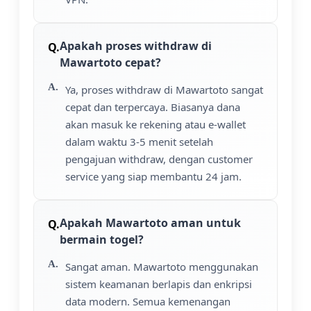
Apakah proses withdraw di
Mawartoto cepat?
Ya, proses withdraw di Mawartoto sangat
cepat dan terpercaya. Biasanya dana
akan masuk ke rekening atau e-wallet
dalam waktu 3-5 menit setelah
pengajuan withdraw, dengan customer
service yang siap membantu 24 jam.
Apakah Mawartoto aman untuk
bermain togel?
Sangat aman. Mawartoto menggunakan
sistem keamanan berlapis dan enkripsi
data modern. Semua kemenangan